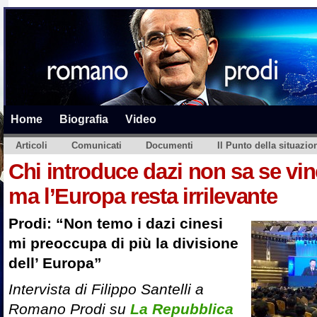
Home
Biografia
Video
Articoli
Comunicati
Documenti
Il Punto della situazio
Chi introduce dazi non sa se vin
ma l’Europa resta irrilevante
Prodi: “Non temo i dazi cinesi
mi preoccupa di più la divisione
dell’ Europa”
Intervista di Filippo Santelli a
Romano Prodi su
La Repubblica