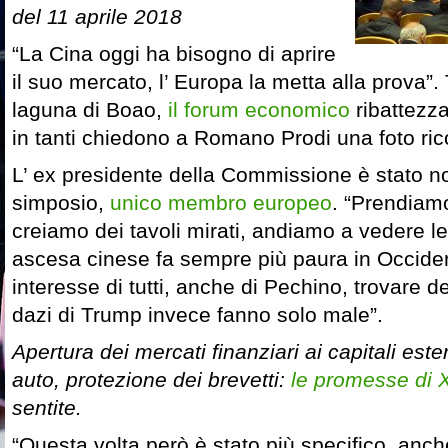
del 11 aprile 2018
“La Cina oggi ha bisogno di aprire
il suo mercato, l’ Europa la metta alla prova”.
laguna di Boao,
il forum economico
ribattezza
in tanti chiedono a Romano Prodi una foto ric
L’ ex presidente della Commissione è stato n
simposio,
unico membro europeo
. “Prendiamo
creiamo dei tavoli mirati, andiamo a vedere le 
ascesa cinese fa sempre più paura in Occident
interesse di tutti, anche di Pechino, trovare d
dazi di Trump invece fanno solo male”.
Apertura dei mercati finanziari ai capitali ester
auto, protezione dei brevetti:
le promesse di X
sentite.
“Questa volta però è stato più specifico, anch