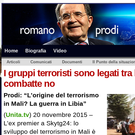
Home
Biografia
Video
Articoli
Comunicati
Documenti
Il Punto della situazio
I gruppi terroristi sono legati tra 
combatte no
Prodi: “L’origine del terrorismo
in Mali? La guerra in Libia”
(
Unita.tv
) 20 novembre 2015 –
L’ex premier a Skytg24: lo
sviluppo del terrorismo in Mali è