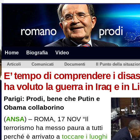
Home
Biografia
Video
Articoli
Comunicati
Documenti
Il Punto della situazio
E’ tempo di comprendere i disastr
ha voluto la guerra in Iraq e in L
Parigi: Prodi, bene che Putin e
Obama collaborino
(
ANSA
) – ROMA, 17 NOV “Il
terrorismo ha messo paura a tutti
perché è arrivato a
toccare i luoghi