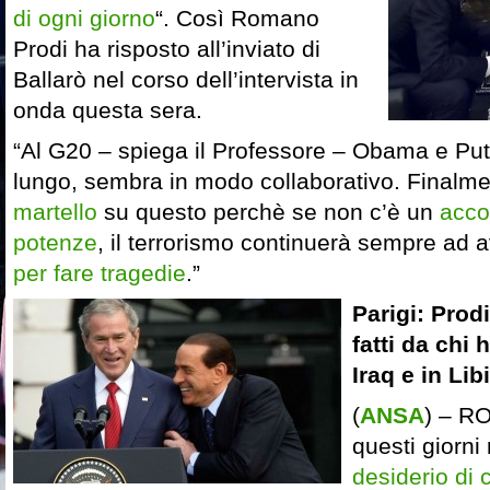
di ogni giorno
“. Così Romano
Prodi ha risposto all’inviato di
Ballarò nel corso dell’intervista in
onda questa sera.
“Al G20 – spiega il Professore – Obama e Pu
lungo, sembra in modo collaborativo. Finalm
martello
su questo perchè se non c’è un
acco
potenze
, il terrorismo continuerà sempre ad 
per fare tragedie
.”
Parigi: Prodi
fatti da chi 
Iraq e in Lib
(
ANSA
) – R
questi giorni 
desiderio di 