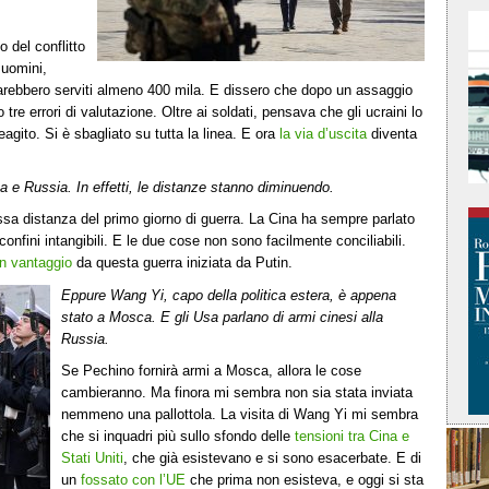
o del conflitto
uomini,
sarebbero serviti almeno 400 mila. E dissero che dopo un assaggio
tre errori di valutazione. Oltre ai soldati, pensava che gli ucraini lo
gito. Si è sbagliato su tutta la linea. E ora
la via d’uscita
diventa
 e Russia. In effetti, le distanze stanno diminuendo.
ssa distanza del primo giorno di guerra. La Cina ha sempre parlato
confini intangibili. E le due cose non sono facilmente conciliabili.
n vantaggio
da questa guerra iniziata da Putin.
Eppure Wang Yi, capo della politica estera, è appena
stato a Mosca. E gli Usa parlano di armi cinesi alla
Russia.
Se Pechino fornirà armi a Mosca, allora le cose
cambieranno. Ma finora mi sembra non sia stata inviata
nemmeno una pallottola. La visita di Wang Yi mi sembra
che si inquadri più sullo sfondo delle
tensioni tra Cina e
Stati Uniti
, che già esistevano e si sono esacerbate. E di
un
fossato con l’UE
che prima non esisteva, e oggi si sta