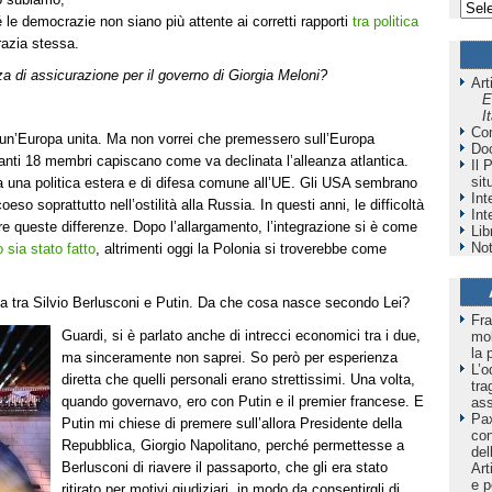
le democrazie non siano più attente ai corretti rapporti
tra politica
azia stessa.
zza di assicurazione per il governo di Giorgia Meloni?
Art
E
I
Co
a un’Europa unita. Ma non vorrei che premessero sull’Europa
Do
tanti 18 membri capiscano come va declinata l’alleanza atlantica.
Il 
sit
a una politica estera e di difesa comune all’UE. Gli USA sembrano
Int
o soprattutto nell’ostilità alla Russia. In questi anni, le difficoltà
Int
re queste differenze. Dopo l’allargamento, l’integrazione si è come
Lib
Not
 sia stato fatto
, altrimenti oggi la Polonia si troverebbe come
tata tra Silvio Berlusconi e Putin. Da che cosa nasce secondo Lei?
Fra
Guardi, si è parlato anche di intrecci economici tra i due,
mol
la 
ma sinceramente non saprei. So però per esperienza
L’o
diretta che quelli personali erano strettissimi. Una volta,
tra
quando governavo, ero con Putin e il premier francese. E
as
Pax
Putin mi chiese di premere sull’allora Presidente della
co
Repubblica, Giorgio Napolitano, perché permettesse a
del
Berlusconi di riavere il passaporto, che gli era stato
Art
e p
ritirato per motivi giudiziari, in modo da consentirgli di