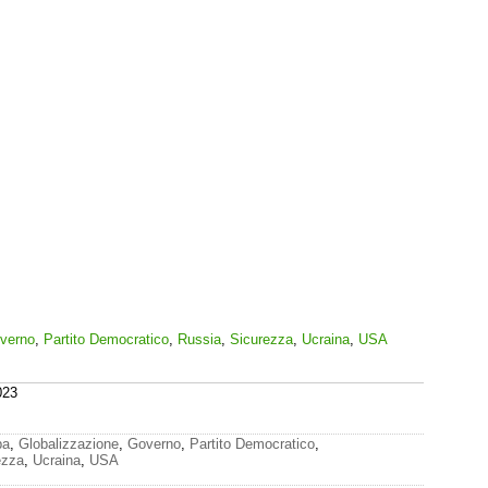
verno
,
Partito Democratico
,
Russia
,
Sicurezza
,
Ucraina
,
USA
023
pa
,
Globalizzazione
,
Governo
,
Partito Democratico
,
ezza
,
Ucraina
,
USA