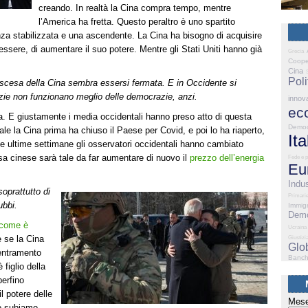
creando. In realtà la Cina compra tempo, mentre
l’America ha fretta. Questo peraltro è uno spartito
za stabilizzata e una ascendente. La Cina ha bisogno di acquisire
nessere, di aumentare il suo potere. Mentre gli Stati Uniti hanno già
Grecia
Coope
Cina
Poli
l’ascesa della Cina sembra essersi fermata. E in Occidente si
zie non funzionano meglio delle democrazie, anzi.
innov
ec
ta. E giustamente i media occidentali hanno preso atto di questa
Democ
ale la Cina prima ha chiuso il Paese per Covid, e poi lo ha riaperto,
Ita
e ultime settimane gli osservatori occidentali hanno cambiato
resa cinese sarà tale da far aumentare di nuovo il
prezzo dell’energia
Fede e p
Eu
Indus
soprattutto di
Primari
ubbi.
Immig
Demo
come è
Ucraina
e se la Cina
Giustizi
Glo
centramento
Banc
figlio della
perfino
il potere delle
Mese
o subiamo,