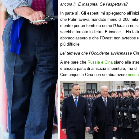
ancora lì. E inasprita. Se l’aspettava?
In parte sì. Gli esperti mi spiegarono all’inizi
che Putin aveva mandato meno di 200 mila 
mentre per un territorio come l’Ucraina ne 
sarebbe tornato indietro. E invece… Ha fatto 
abbracciassero e che l’Ovest non avrebbe rea
più difficile.
Lei temeva che l’Occidente avvicinasse Cina
A me pare che
Russia e Cina
siano alla ste
e ancora parla di amicizia imperitura, ma di 
Comunque la Cina non sembra avere
nessu