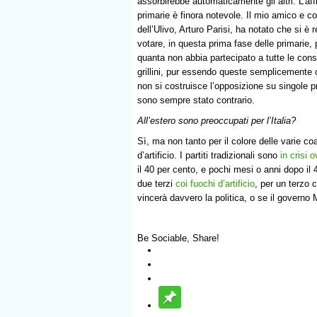
assorbirebbe automaticamente gli altri. L’aff
primarie è finora notevole. Il mio amico e c
dell’Ulivo, Arturo Parisi, ha notato che si è 
votare, in questa prima fase delle primarie, 
quanta non abbia partecipato a tutte le cons
grillini, pur essendo queste semplicemente o
non si costruisce l’opposizione su singole p
sono sempre stato contrario.
All’estero sono preoccupati per l’Italia?
Sì, ma non tanto per il colore delle varie coa
d’artificio. I partiti tradizionali sono
in crisi 
il 40 per cento, e pochi mesi o anni dopo i
due terzi
coi fuochi d’artificio
, per un terzo 
vincerà davvero la politica, o se il governo 
Be Sociable, Share!