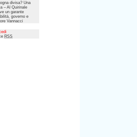
ogna divisa? Una
lia – Al Quirinale
ve un garante
bilità, governo e
tore Vannacci
cedi
ce
RSS