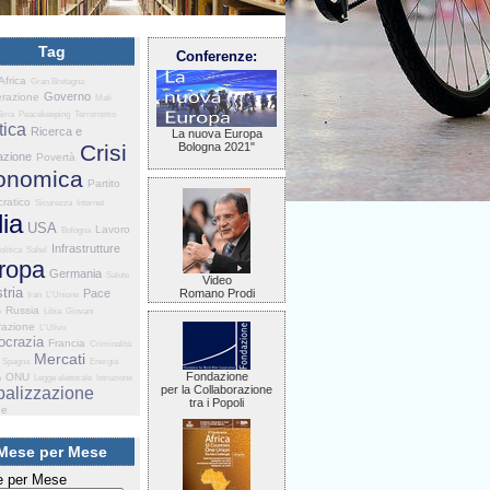
Tag
Conferenze:
Africa
Gran Bretagna
Governo
razione
Mali
Siria
Peacekeeping
Terrorismo
tica
Ricerca e
La nuova Europa
Crisi
Bologna 2021"
azione
Povertà
onomica
Partito
ratico
Sicurezza
Internet
lia
USA
Lavoro
Bologna
Infrastrutture
olitica
Sahel
ropa
Germania
Salute
Video
tria
Pace
Romano Prodi
Iran
L'Unione
Russia
e
Libia
Giovani
razione
L'Ulivo
crazia
Francia
Criminalità
Mercati
Spagna
Energia
Fondazione
ONU
a
Legge elettorale
Istruzione
per la Collaborazione
balizzazione
tra i Popoli
he
Mese per Mese
 per Mese