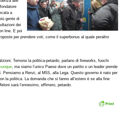
luenza alle
ofondatore
recata a
più gente di
ultazioni dei
n line. E poi
roposte per prendere voti, come il superbonus al quale peraltro
lizioni. Temono la politica-petardo, parlano di fireworks, fuochi
ovunque
, ma siamo l’unico Paese dove un partito o un leader prende
l 4. Pensiamo a Renzi, al M5S, alla Lega. Questo governo è nato per
con la politica. La domanda che si fanno all’estero è se alla fine
Meloni sarà l’ennesimo, effimero, petardo.