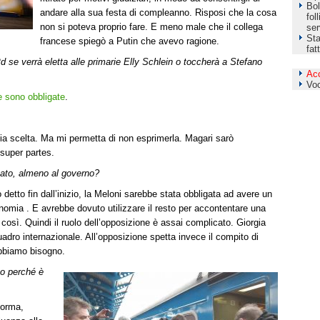
Bol
andare alla sua festa di compleanno. Risposi che la cosa
fol
non si poteva proprio fare. E meno male che il collega
ser
Sta
francese spiegò a Putin che avevo ragione.
fat
d se verrà eletta alle primarie Elly Schlein o toccherà a Stefano
Ac
Vo
e sono obbligate
.
ia scelta. Ma mi permetta di non esprimerla. Magari sarò
super partes.
zzato, almeno al governo?
etto fin dall’inizio, la Meloni sarebbe stata obbligata ad avere un
onomia . E avrebbe dovuto utilizzare il resto per accontentare una
o così. Quindi il ruolo dell’opposizione è assai complicato. Giorgia
uadro internazionale. All’opposizione spetta invece il compito di
abbiamo bisogno.
 o perché è
iforma,