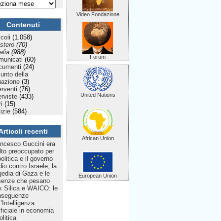
Video Fondazione
Contenuti
icoli
(1.058)
stero
(70)
talia
(988)
Forum
municati
(60)
cumenti
(24)
Punto della
uazione
(3)
erventi
(76)
United Nations
erviste
(433)
ri
(15)
izie
(584)
Articoli recenti
African Union
ncesco Guccini era
to preoccupato per
politica e il governo
dio contro Israele, la
gedia di Gaza e le
European Union
senze che pesano
 Silica e WAICO: le
nseguenze
l’Intelligenza
ificiale in economia
olitica