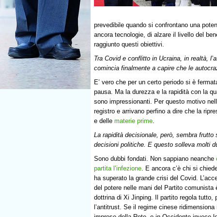
prevedibile quando si confrontano una poten
ancora tecnologie, di alzare il livello del be
raggiunto questi obiettivi.
Tra Covid e conflitto in Ucraina, in realtà, 
comincia finalmente a capire che le autocra
E’ vero che per un certo periodo si è ferma
pausa. Ma la durezza e la rapidità con la qu
sono impressionanti. Per questo motivo nell
registro e arrivano perfino a dire che la rip
e delle
materie prime
.
La rapidità decisionale, però, sembra frutto 
decisioni politiche. E questo solleva molti d
Sono dubbi fondati. Non sappiano neanche
partita l’infezione
. E ancora c’è chi si chied
ha superato la grande crisi del Covid. L’ac
del potere nelle mani del Partito comunista è 
dottrina di Xi Jinping. Il partito regola tutto, 
l’antitrust. Se il regime cinese ridimensiona 
imprese della Rete, e in Occidente invece l