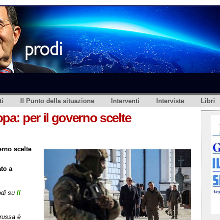
i
Il Punto della situazione
Interventi
Interviste
Libri
pa: per il governo scelte
erno scelte
to a
odi su
Il
 russa è