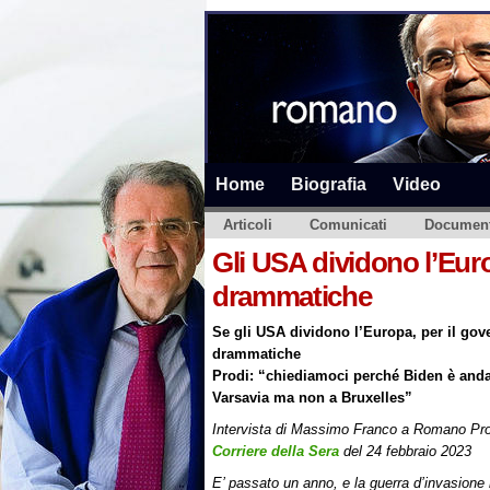
Home
Biografia
Video
Articoli
Comunicati
Document
Gli USA dividono l’Euro
drammatiche
Se gli USA dividono l’Europa, per il gov
drammatiche
Prodi: “chiediamoci perché Biden è anda
Varsavia ma non a Bruxelles”
Intervista di Massimo Franco a Romano Pr
Corriere della Sera
del 24 febbraio 2023
E’ passato un anno, e la guerra d’invasione