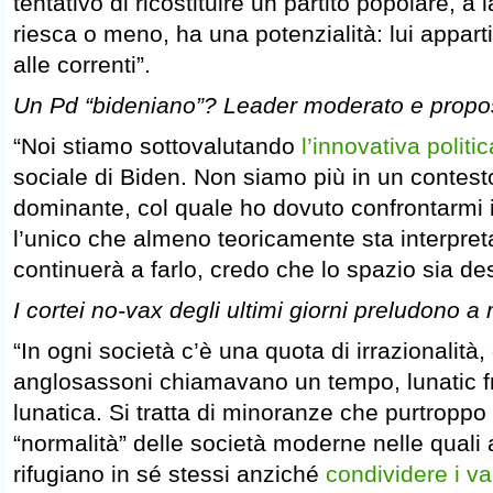
tentativo di ricostituire un partito popolare, a
riesca o meno, ha una potenzialità: lui apparti
alle correnti”.
Un Pd “bideniano”? Leader moderato e propos
“Noi stiamo sottovalutando
l’innovativa polit
sociale di Biden. Non siamo più in un contesto
dominante, col quale ho dovuto confrontarmi io 
l’unico che almeno teoricamente sta interpret
continuerà a farlo, credo che lo spazio sia de
I cortei no-vax degli ultimi giorni preludono a
“In ogni società c’è una quota di irrazionalità,
anglosassoni chiamavano un tempo, lunatic fr
lunatica. Si tratta di minoranze che purtroppo
“normalità” delle società moderne nelle quali a
rifugiano in sé stessi anziché
condividere i va