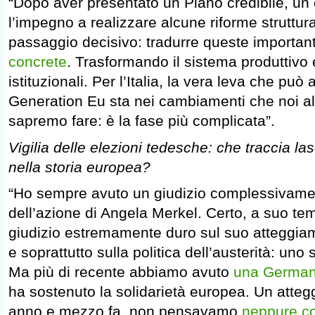
“Dopo aver presentato un Piano credibile, u
l’impegno a realizzare alcune riforme struttural
passaggio decisivo: tradurre queste importa
concrete
. Trasformando il sistema produttivo 
istituzionali. Per l’Italia, la vera leva che può a
Generation Eu sta nei cambiamenti che noi al
sapremo fare: è la fase più complicata”.
Vigilia delle elezioni tedesche: che traccia l
nella storia europea?
“Ho sempre avuto un giudizio complessivamen
dell’azione di Angela Merkel. Certo, a suo t
giudizio estremamente duro sul suo atteggia
e soprattutto sulla politica dell’austerità: uno
Ma più di recente abbiamo avuto
una German
ha sostenuto la solidarietà europea. Un atte
anno e mezzo fa, non pensavamo
neppure co