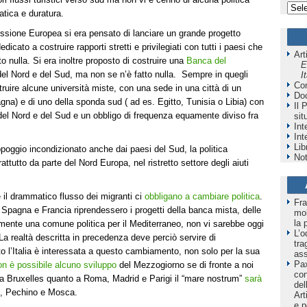
atica e duratura.
ssione Europea si era pensato di lanciare un grande progetto
edicato a costruire rapporti stretti e privilegiati con tutti i paesi che
Art
o nulla. Si era inoltre proposto di costruire una
Banca del
E
 del Nord e del Sud, ma non se n’è fatto nulla. Sempre in quegli
I
Co
uire alcune università miste, con una sede in una città di un
Do
gna) e di uno della sponda sud ( ad es. Egitto, Tunisia o Libia) con
Il 
 del Nord e del Sud e un obbligo di frequenza equamente diviso fra
sit
Int
Int
Lib
poggio incondizionato anche dai paesi del Sud, la politica
Not
tutto da parte del Nord Europa, nel ristretto settore degli aiuti
e il drammatico flusso dei migranti ci
obbligano a cambiare politica
.
Fra
Spagna e Francia riprendessero i progetti della banca mista, delle
mol
la 
lmente una comune politica per il Mediterraneo, non vi sarebbe oggi
L’o
La realtà descritta in precedenza deve perciò servire di
tra
o l’Italia è interessata a questo cambiamento, non solo per la sua
as
Pax
on è possibile alcuno sviluppo
del Mezzogiorno se di fronte a noi
co
o a Bruxelles quanto a Roma, Madrid e Parigi il “mare nostrum”
sarà
del
, Pechino e Mosca.
Art
e p