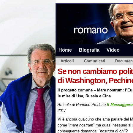
Home
Biografia
Video
Articoli
Comunicati
Document
Se non cambiamo politi
di Washington, Pechin
Il progetto comune – Mare nostrum: l’Eu
le mire di Usa, Russia e Cina
Articolo di Romano Prodi su
Il Messaggero
2017
Vi è ancora qualcuno che ama parlare del M
come “
mare nostrum
” ma quasi nessuno si 
conseguente domanda: “
nostrum di chi
“?