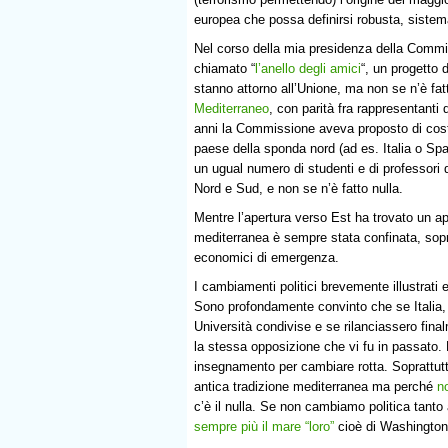
europea che possa definirsi robusta, sistem
Nel corso della mia presidenza della Commi
chiamato “
l’anello degli amici
“, un progetto d
stanno attorno all’Unione, ma non se n’è fatt
Mediterraneo
, con parità fra rappresentanti
anni la Commissione aveva proposto di costr
paese della sponda nord (ad es. Italia o Spa
un ugual numero di studenti e di professori
Nord e Sud, e non se n’è fatto nulla.
Mentre l’apertura verso Est ha trovato un ap
mediterranea è sempre stata confinata, soprat
economici di emergenza.
I cambiamenti politici brevemente illustrati 
Sono profondamente convinto che se Italia, 
Università condivise e se rilanciassero fina
la stessa opposizione che vi fu in passato. 
insegnamento per cambiare rotta. Soprattutt
antica tradizione mediterranea ma perché
n
c’è il nulla. Se non cambiamo politica tant
sempre più il mare “loro”
cioè di Washington