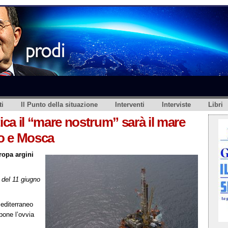
i
Il Punto della situazione
Interventi
Interviste
Libri
ca il “mare nostrum” sarà il mare
o e Mosca
ropa argini
del 11 giugno
editerraneo
pone l’ovvia