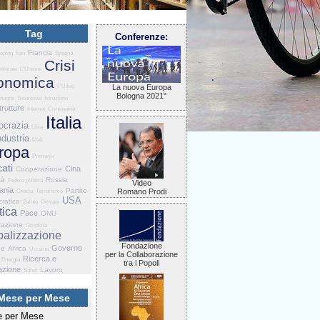
Tag
Conferenze:
Francia
eping
Iran
Spagna
Crisi
ettorale
L'Unione
onomica
L'Ulivo
La nuova Europa
Bologna 2021"
etagna
Sicurezza
Istruzione
trutture
Internet
Criminalità
Italia
crazia
Libia
ndustria
Mali
ropa
Primarie
ati
Cina
Cooperazione
tà
Russia
Fede e politica
Video
ania
Partito
Romano Prodi
Grecia
Terrorismo
USA
ratico
Salute
Giovani
tica
Pace
ONU
razione
Giustizia
balizzazione
Fondazione
Governo
he
Africa
Ucraina
per la Collaborazione
Ricerca e
Energia
tra i Popoli
azione
Lavoro
Sahel
Mese per Mese
 per Mese