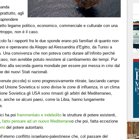
manda
prattutto, agli
traprendere
etto legame politico, economico, commerciale e culturale con una
troppo, non è il caso.
lo fa i rapporti fra le due sponde erano più familiari di quanto non
avano e operavano da Aleppo ad Alessandria d’Egitto, da Tunisi a
ia. Una convivenza che non poteva certo durare all’infinito perché
caso, non avrebbe potuto resistere al cambiamento dei tempi. Pur
 fino alla seconda guerra mondiale per essere poi messa in crisi dal
e dei nuovi Stati nazionali.
venute piccole) si sono progressivamente ritirate, lasciando campo
 ed Unione Sovietica si sono divise le zone di influenza, in un clima
one Sovietica gli USA sono rimasti gli arbitri del Mediterraneo,
uppe, anche se alcuni paesi, come la Libia, hanno lungamente
a.
ici ha poi
frammentato e indebolito
le strutture di potere esistenti,
o,
fatto pensare ad un nuovo Mediterrane
o che poi, fatta eccezione
emi
del potere autoritario.
l’eterno conflitto israeliano-palestinese che, col passare del