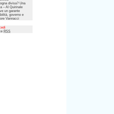
ogna divisa? Una
lia – Al Quirinale
ve un garante
bilità, governo e
tore Vannacci
cedi
ce
RSS