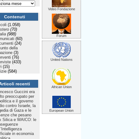
Video Fondazione
Contenuti
icoli
(1.058)
stero
(70)
talia
(988)
Forum
municati
(60)
cumenti
(24)
Punto della
uazione
(3)
erventi
(76)
United Nations
erviste
(433)
ri
(15)
izie
(584)
Articoli recenti
African Union
ncesco Guccini era
to preoccupato per
politica e il governo
dio contro Israele, la
gedia di Gaza e le
European Union
senze che pesano
 Silica e WAICO: le
nseguenze
l’Intelligenza
ificiale in economia
olitica