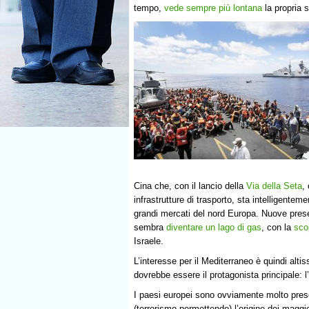
tempo,
vede sempre più lontana
la propria 
Cina che, con il lancio della
Via della Seta
,
infrastrutture di trasporto, sta intelligente
grandi mercati del nord Europa. Nuove pres
sembra
diventare un lago di gas
, con la
sco
Israele.
L’interesse per il Mediterraneo è quindi alt
dovrebbe essere il protagonista principale: 
I paesi europei sono ovviamente molto prese
(terrorismo permettendo) l’origine dei maggio