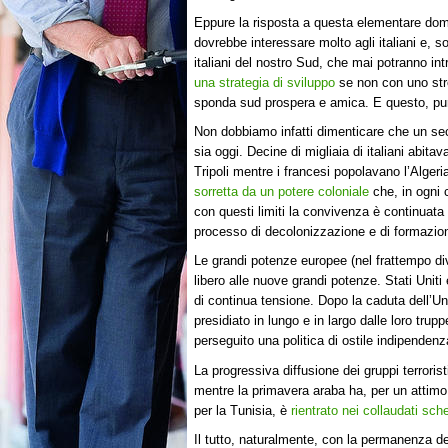
Eppure la risposta a questa elementare do
dovrebbe interessare molto agli italiani e, so
italiani del nostro Sud, che mai potranno in
una strategia di sviluppo
se non con uno str
sponda sud prospera e amica. E questo, pur
Non dobbiamo infatti dimenticare che un seco
sia oggi. Decine di migliaia di italiani abit
Tripoli mentre i francesi popolavano l’Alger
sorretta da un potere coloniale
che, in ogni 
con questi limiti la convivenza è continuata
processo di decolonizzazione e di formazion
Le grandi potenze europee (nel frattempo di
libero alle nuove grandi potenze. Stati Uniti
di continua tensione. Dopo la caduta dell’Uni
presidiato in lungo e in largo dalle loro tr
perseguito una politica di ostile indipendenz
La progressiva diffusione dei gruppi terrorist
mentre la primavera araba ha, per un attim
per la Tunisia, è
rientrato nei collaudati sch
Il tutto, naturalmente, con la permanenza del