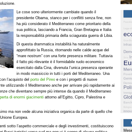
soluzione.
Le cose sono ulteriormente cambiate quando il
presidente Obama, stanco per i conflitti senza fine, non
Peaceke
ha più considerato il Mediterraneo come prioritario della
Legge el
sua politica, lasciando a Francia, Gran Bretagna e Italia
ec
la responsabilità primaria della sciagurata guerra di Libia.
Gran Br
Di questa drammatica instabilità ha naturalmente
Infras
approfittato la Russia, ritornando nelle calde acque del
Demo
“mare nostrum” con una forte presenza militare. Tuttavia
I
Siria
Eu
il fatto più rilevante è il formidabile ruolo economico
esercitato dalla Cina, divenuta l’unica presenza operante
Merc
in modo massiccio in tutti i porti del Mediterraneo. Una
Pover
Germ
 con l’acquisto del
porto del Pireo
e con i progetti di nuove
Democ
mente utilizzando il Mediterraneo anche per arrivare più rapidamente ai
Poli
enze che diventano sempre più intense da quando il Mediterraneo
Immig
Glo
perta di enormi giacimenti
attorno all’Egitto, Cipro, Palestina e
Banc
Bologna
issimo ma non vede alcuna iniziativa organica da parte di quello che
innov
l’Unione Europea.
nti sotto l’aspetto commerciale e degli investimenti, costituiscono
Mese
ri flussi turistici verso sud ma non vi è cenno di alcuna politica