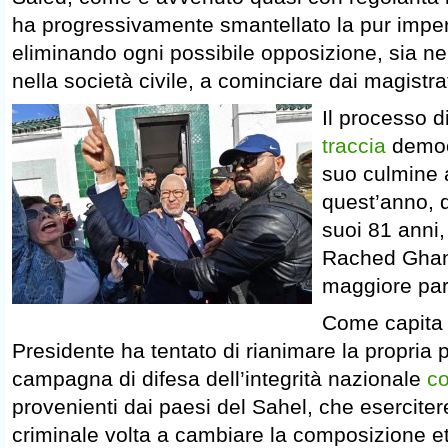
ha progressivamente smantellato la pur impe
eliminando ogni possibile opposizione, sia nel
nella società civile, a cominciare dai magistrati
Il processo d
traccia
democr
suo culmine al
quest’anno, 
suoi 81 anni,
Rached Ghann
maggiore part
Come capita i
Presidente ha tentato di rianimare la propria 
campagna di difesa dell’integrità nazionale
co
provenienti dai paesi del Sahel, che esercite
criminale volta a cambiare la composizione e