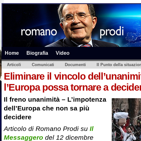
Home
Biografia
Video
Articoli
Comunicati
Documenti
Il Punto della situazio
Eliminare il vincolo dell’unanim
l’Europa possa tornare a decide
Il freno unanimità – L’impotenza
dell’Europa che non sa più
decidere
Articolo di Romano Prodi su
Il
Messaggero
del 12 dicembre