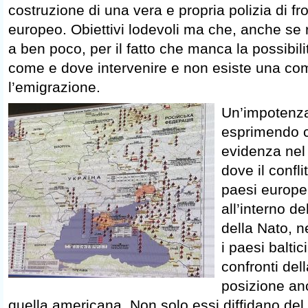
costruzione di una vera e propria polizia di fro
europeo. Obiettivi lodevoli ma che, anche se 
a ben poco, per il fatto che manca la possibili
come e dove intervenire e non esiste una com
l’emigrazione.
Un’impotenza
esprimendo c
evidenza ne
dove il conflit
paesi europei
all’interno d
della Nato, n
i paesi balti
confronti del
posizione anc
quella americana. Non solo essi diffidano del 