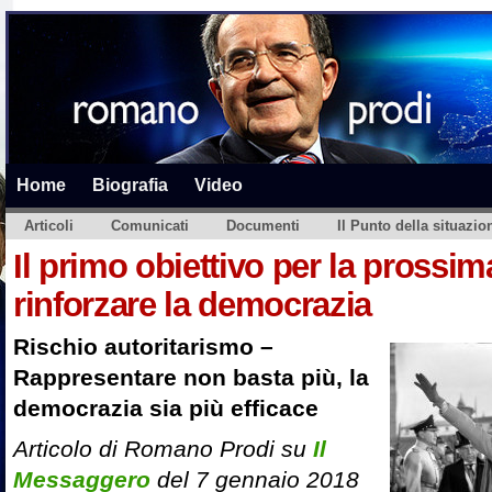
Home
Biografia
Video
Articoli
Comunicati
Documenti
Il Punto della situazio
Il primo obiettivo per la prossima
rinforzare la democrazia
Rischio autoritarismo –
Rappresentare non basta più, la
democrazia sia più efficace
Articolo di Romano Prodi su
Il
Messaggero
del 7 gennaio 2018