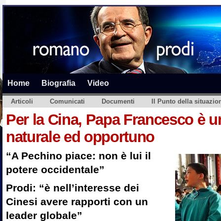
Home
Biografia
Video
Articoli
Comunicati
Documenti
Il Punto della situazio
Per la Cina, Papa Francesco è un
naturale ed opportuno
“A Pechino piace: non è lui il
potere occidentale”
Prodi: “è nell’interesse dei
Cinesi avere rapporti con un
leader globale”