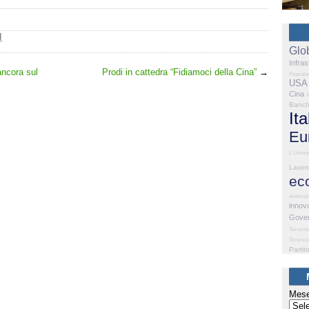
I
Glo
Infras
ancora sul
Prodi in cattedra “Fidiamoci della Cina”
→
Peaceke
USA
Cina
Banc
Ita
Eu
L'Union
Lavor
ec
elettoral
innov
Gove
Terrori
Sicurez
Partit
Mese