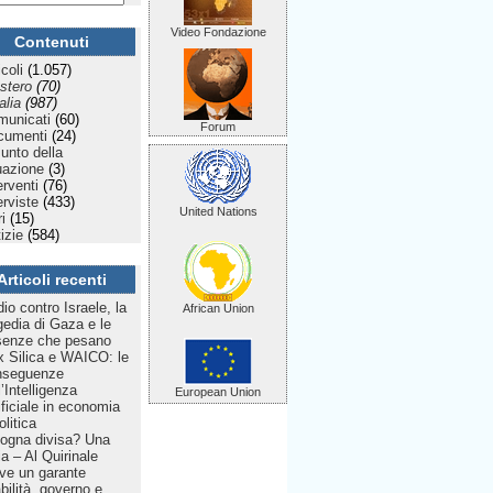
Video Fondazione
Contenuti
icoli
(1.057)
stero
(70)
talia
(987)
municati
(60)
Forum
cumenti
(24)
Punto della
uazione
(3)
erventi
(76)
erviste
(433)
United Nations
ri
(15)
izie
(584)
Articoli recenti
dio contro Israele, la
African Union
gedia di Gaza e le
senze che pesano
 Silica e WAICO: le
nseguenze
l’Intelligenza
European Union
ificiale in economia
olitica
ogna divisa? Una
lia – Al Quirinale
ve un garante
bilità, governo e