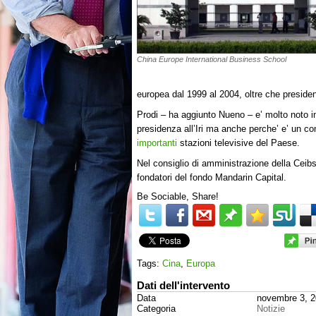
China Europe International Business School
europea dal 1999 al 2004, oltre che president
Prodi – ha aggiunto Nueno – e’ molto noto in 
presidenza all’Iri ma anche perche’ e’ un c
importanti
stazioni televisive del Paese.
Nel consiglio di amministrazione della Ceib
fondatori del fondo Mandarin Capital.
Be Sociable, Share!
Tags:
Cina
,
Europa
Dati dell'intervento
Data
novembre 3, 
Categoria
Notizie