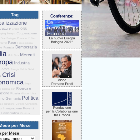
Tag
Conferenze:
balizzazione
trutture
ONU
Grecia
Cooperazione
eping
Bologna
La nuova Europa
Gran Bretagna
Primarie
L'Ulivo
Bologna 2021"
Pace
Internet
Fede e politica
Democrazia
he
Francia
lia
Mercati
Mali
Siria
ropa
Industria
Africa
e
Energia
Salute
Sahel
Crisi
o
Video
onomica
Romano Prodi
Legge
Ricerca e
e
Spagna
Iran
azione
Russia
Giovani
Libia
Politica
rno
Germania
smo
Istruzione
Ucraina
Criminalità
Fondazione
Immigrazione
Povertà
za
per la Collaborazione
o Democratico
Giustizia
tra i Popoli
Mese per Mese
 per Mese