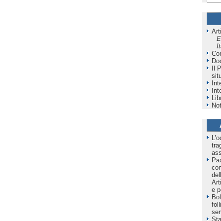
Art
E
I
Co
Do
Il 
sit
Int
Int
Lib
Not
L’o
tra
as
Pax
co
del
Art
e p
Bol
fol
ser
Sta