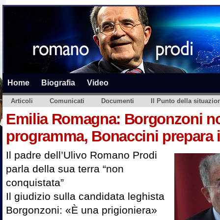
Home
Biografia
Video
Articoli
Comunicati
Documenti
Il Punto della situazio
Emilia Romagna: Borgonzoni n
programma, Bonaccini prepara il
Il padre dell’Ulivo Romano Prodi
parla della sua terra “non
conquistata”
Il giudizio sulla candidata leghista
Borgonzoni: «È una prigioniera»