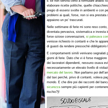
E se non servirà certo a formulare analisi sc
elaborare ricette politiche, quelle chiacchier
pregio di essersi svolte in ambienti e con p
problemi ai quali, forse, non si era prestata
appaiono un po’ trascurati.
Nelle settimane di ferie mi sono reso conto
diventata pervasiva, sistematica e investa i
forse oziose conversazioni,
si palesava con
venisse richiesto in contanti e che le appar
di guasti da rendere pressoché obbligatorio l
E comportamenti simili venivano segnalati p
giorni di ferie. Dato che vi è forse maggiore
dei lavoratori dipendenti, nessuno osava ev
necessariamente un elevato livello di viola
mercato del lavoro
. Non parliamo poi dell’a
dal taxi perché, privo di contanti, voleva pa
mondo. E che dire poi dei racconti del banca
sicurezza
sempre più capienti per contenere 
rischio?)!