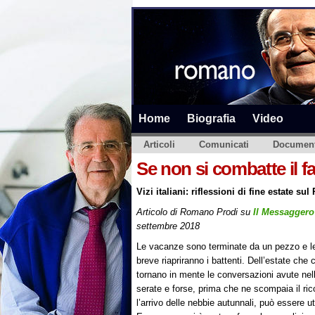
Home
Biografia
Video
Articoli
Comunicati
Document
Se non si combatte il fat
Vizi italiani: riflessioni di fine estate sul
Articolo di Romano Prodi su
Il Messaggero
settembre 2018
Le vacanze sono terminate da un pezzo e l
breve riapriranno i battenti. Dell’estate che c
tornano in mente le conversazioni avute nel
serate e forse, prima che ne scompaia il ri
l’arrivo delle nebbie autunnali, può essere uti