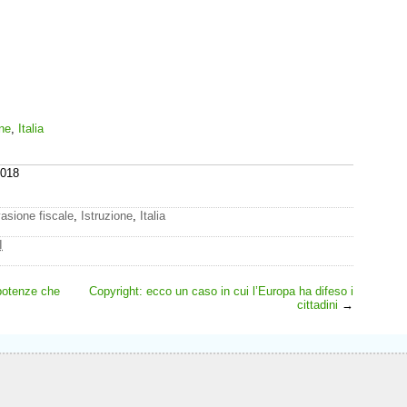
one
,
Italia
2018
asione fiscale
,
Istruzione
,
Italia
I
 potenze che
Copyright: ecco un caso in cui l’Europa ha difeso i
cittadini
→