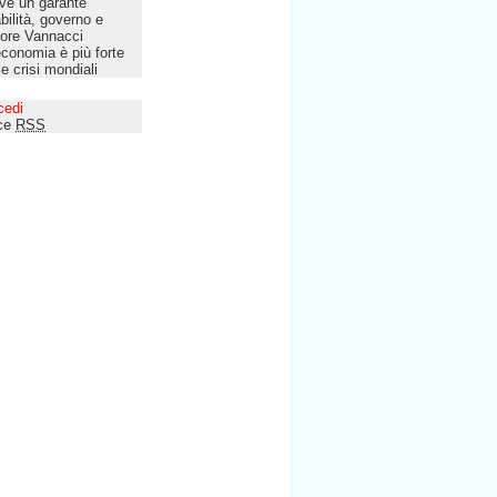
ve un garante
bilità, governo e
tore Vannacci
economia è più forte
le crisi mondiali
cedi
ce
RSS