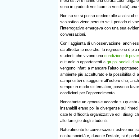
mesi estivi e hanno una durata così lunga e 
sono in grado di verificare la veridicità) un
Non so se si possa credere alle analisi che 
scolastico viene perduto se il periodo di vac
l’interrogativo emergeva con una sua evidente
conversazioni.
Con l’aggiunta di un’osservazione, anch’es
da altrettante ricerche: la regressione è più 
studenti che vivono una
condizione di pover
culturale o appartenenti a
gruppi sociali disa
vengono infatti a mancare l’aiuto spontaneo
ambiente più acculturato e la possibilità di
campi estivi e soggiorni all’estero che, anc
sempre in modo sistematico, possono favori
condizioni per l’apprendimento.
Nonostante un generale accordo su questa 
insanabili erano poi le divergenze sui rimedi 
date le difficoltà organizzative ed i disagi c
alle famiglie degli studenti.
Naturalmente le conversazioni estive non son
nostra società e, durante l’estate, si è parla