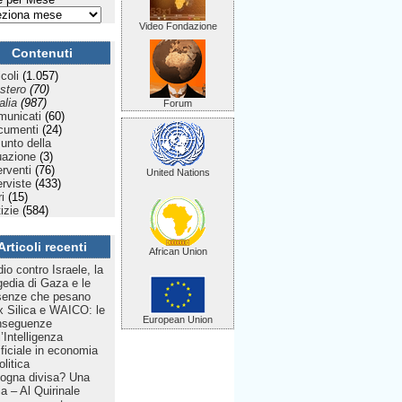
Video Fondazione
Contenuti
icoli
(1.057)
stero
(70)
talia
(987)
Forum
municati
(60)
cumenti
(24)
Punto della
uazione
(3)
erventi
(76)
United Nations
erviste
(433)
ri
(15)
izie
(584)
Articoli recenti
African Union
dio contro Israele, la
gedia di Gaza e le
senze che pesano
 Silica e WAICO: le
European Union
nseguenze
l’Intelligenza
ificiale in economia
olitica
ogna divisa? Una
lia – Al Quirinale