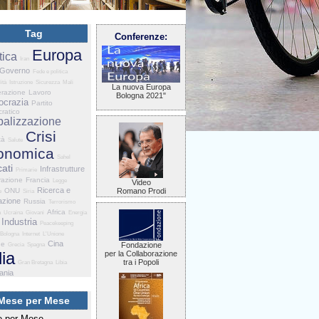
Tag
Conferenze:
Europa
tica
Iran
Governo
Fede e politica
ità
Istruzione
Sicurezza
Mali
La nuova Europa
razione
Lavoro
Bologna 2021"
crazia
Partito
ratico
balizzazione
Crisi
tà
Salute
onomica
Sahel
ati
Infrastrutture
Primarie
razione
Francia
Legge
Video
Ricerca e
ONU
Romano Prodi
e
Siria
azione
Russia
Terrorismo
Africa
a
Ucraina
Giovani
Energia
Industria
Peacekeeping
Bologna
Internet
L'Unione
Cina
he
Fondazione
Grecia
Spagna
lia
per la Collaborazione
tra i Popoli
Gran Bretagna
Libia
ania
Mese per Mese
 per Mese