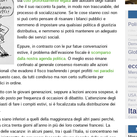
sia
così profondamente legata
alle abitudini degli italiani
che il suo racconto fa parte, in modo non trascurabile, del
processo di socializzazione. Se le cose stanno così non
si può certo pensare di risanare i bilanci pubblici e
Poli
nemmeno di impostare una qualsiasi politica di giustizia
distributiva, e nemmeno si potrà mantenere un adeguato
L'Ulivo
Criminal
livello dei servizi sociali.
Coope
Demo
Eppure, in contrasto con le pur fatue conversazioni
Democ
Glo
estive, il problema dell’evasione fiscale è
scomparso
dalla nostra agenda politica
. O meglio esso rimane
Pover
confinato al generale consenso riservato alle azioni
ec
onali che evadono il fisco trasferendo i propri profitti
nei paradisi
Merc
questo caso, da tutti condiviso ma non certo sufficiente per
Immig
ici in ordine.
elettoral
innov
to con le giovani generazioni, seppure a lezioni ancora sospese, è
Giustizi
USA
do posto per frequenza di occasioni di dibattito. L’attenzione degli
Pace
sti di fare i compiti estivi, si è focalizzata sulla distribuzione dei
Banc
Ita
.
Germ
ca siano inferiori a quelli della maggioranza degli altri paesi perché,
circa trenta giorni all’anno in più dei loro coetanei francesi. La
elle vacanze: in alcuni paesi, tra i quali l’Italia, si concentrano nei
Mese