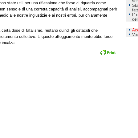
ser
o state utili per una riflessione che forse ci riguarda come
Sta
uon senso e di una corretta capacità di analisi, accompagnati però
fat
L’ 
edio alle nostre ingiustizie e ai nostri errori, pur chiaramente
del
Ac
 certa dose di fatalismo, restano quindi gli ostacoli che
Vo
glioramento collettivo. E questo atteggiamento meriterebbe forse
e incalza.