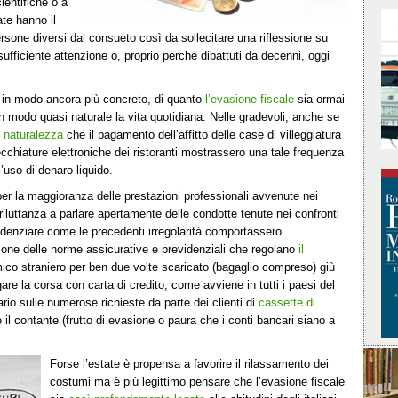
ientifiche o a
ate hanno il
ersone diversi dal consueto così da sollecitare una riflessione su
 sufficiente attenzione o, proprio perché dibattuti da decenni, oggi
, in modo ancora più concreto, di quanto
l’evasione fiscale
sia ormai
n modo quasi naturale la vita quotidiana. Nelle gradevoli, anche se
 naturalezza
che il pagamento dell’affitto delle case di villeggiatura
ecchiature elettroniche dei ristoranti mostrassero una tale frequenza
’uso di denaro liquido.
er la maggioranza delle prestazioni professionali avvenute nei
 riluttanza a parlare apertamente delle condotte tenute nei confronti
idenziare come le precedenti irregolarità comportassero
zione delle norme assicurative e previdenziali che regolano
il
mico straniero per ben due volte scaricato (bagaglio compreso) giù
gare la corsa con carta di credito, come avviene in tutti i paesi del
rio sulle numerose richieste da parte dei clienti di
cassette di
il contante (frutto di evasione o paura che i conti bancari siano a
Forse l’estate è propensa a favorire il rilassamento dei
costumi ma è più legittimo pensare che l’evasione fiscale