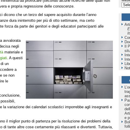
ininterrotta da provocare (secondo alcune ricerche delle quali non
a vera e propria regressione delle conoscenze.
ci dicono che un terzo del sapere acquisito durante l’anno
anze dura ininterrotto per più di otto settimane, ma certo
Art
 forza da parte dei genitori e degli educatori partecipanti alle
E
I
Co
sa avvalorata
Do
decisa negli
Il 
sit
tà
materiale e
Int
giati
. A questi
Int
 di un
Lib
Not
 accedere a
he se non
re le
L’o
tra
conclusione,
as
Pax
possibili,
co
he la variazione dei calendari scolastici imporrebbe agli insegnanti e
del
Art
e p
o il miglior punto di partenza per la risoluzione dei problemi della
Bol
fol
to di tante altre cose certamente più rilassanti e divertenti. Tuttavia,