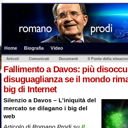
Home
Biografia
Video
Articoli
Comunicati
Documenti
Il Punto della situazio
Fallimento a Davos: più disocc
disuguaglianza se il mondo rim
big di Internet
Silenzio a Davos – L’iniquità del
mercato se dilagano i big del
web
Articolo di Romano Prodi su
Il