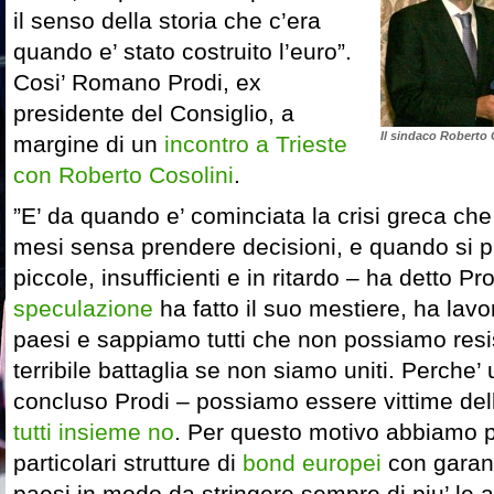
il senso della storia che c’era
quando e’ stato costruito l’euro”.
Cosi’ Romano Prodi, ex
presidente del Consiglio, a
Il sindaco Roberto
margine di un
incontro a Trieste
con Roberto Cosolini
.
”E’ da quando e’ cominciata la crisi greca che 
mesi sensa prendere decisioni, e quando si 
piccole, insufficienti e in ritardo – ha detto Pr
speculazione
ha fatto il suo mestiere, ha lavo
paesi e sappiamo tutti che non possiamo resi
terribile battaglia se non siamo uniti. Perche’
concluso Prodi – possiamo essere vittime de
tutti insieme no
. Per questo motivo abbiamo p
particolari strutture di
bond europei
con garanz
paesi in modo da stringere sempre di piu’ le al