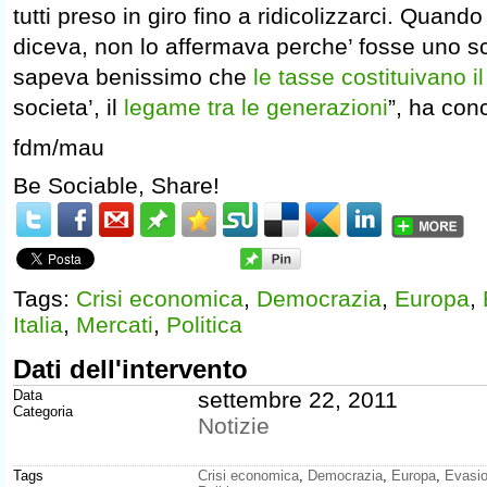
tutti preso in giro fino a ridicolizzarci. Quand
diceva, non lo affermava perche’ fosse uno s
sapeva benissimo che
le tasse costituivano il
societa’, il
legame tra le generazioni
”, ha con
fdm/mau
Be Sociable, Share!
Tags:
Crisi economica
,
Democrazia
,
Europa
,
Italia
,
Mercati
,
Politica
Dati dell'intervento
Data
settembre 22, 2011
Categoria
Notizie
Tags
Crisi economica
,
Democrazia
,
Europa
,
Evasio