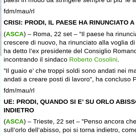
fdm/mau/rl
CRISI: PRODI, IL PAESE HA RINUNCIATO 
(
ASCA
) – Roma, 22 set – ”Il paese ha rinuncia
crescere di nuovo, ha rinunciato alla voglia di
ha detto l’ex presidente del Consiglio Romano
incontrando il sindaco
Roberto Cosolini
.
”Il guaio e’ che troppi soldi sono andati nei 
andati a creare posti di lavoro”, ha concluso P
fdm/mau/rl
UE: PRODI, QUANDO SI E’ SU ORLO ABIS
INDIETRO
(
ASCA
) – Trieste, 22 set – ”Penso ancora ch
sull’orlo dell’abisso, poi si torna indietro, com