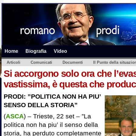
Home
Biografia
Video
Articoli
Comunicati
Documenti
Il Punto della situazio
Si accorgono solo ora che l’eva
vastissima, è questa che produce 
PRODI: ”POLITICA NON HA PIU’
SENSO DELLA STORIA”
(
ASCA
) – Trieste, 22 set – ”La
politica non ha piu’ il senso della
storia, ha perduto completamente