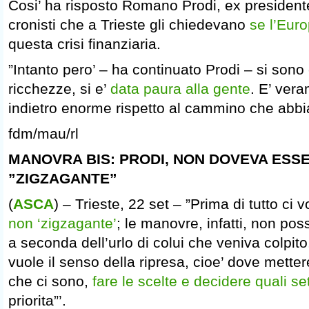
Cosi’ ha risposto Romano Prodi, ex presidente
cronisti che a Trieste gli chiedevano
se l’Euro
questa crisi finanziaria.
”Intanto pero’ – ha continuato Prodi – si son
ricchezze, si e’
data paura alla gente
. E’ ver
indietro enorme rispetto al cammino che abb
fdm/mau/rl
MANOVRA BIS: PRODI, NON DOVEVA ESSE
”ZIGZAGANTE”
(
ASCA
) – Trieste, 22 set – ”Prima di tutto ci 
non ‘zigzagante’
; le manovre, infatti, non p
a seconda dell’urlo di colui che veniva colpito
vuole il senso della ripresa, cioe’ dove mette
che ci sono,
fare le scelte e decidere quali set
priorita”’.