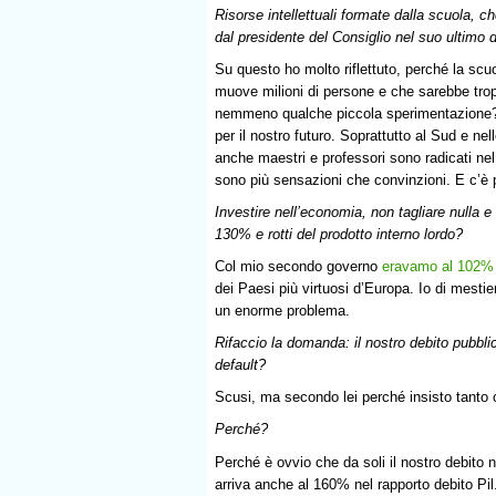
Risorse intellettuali formate dalla scuola, 
dal presidente del Consiglio nel suo ultimo
Su questo ho molto riflettuto, perché la scu
muove milioni di persone e che sarebbe trop
nemmeno qualche piccola sperimentazione? 
per il nostro futuro. Soprattutto al Sud e n
anche maestri e professori sono radicati nel 
sono più sensazioni che convinzioni. E c’è 
Investire nell’economia, non tagliare nulla e
130% e rotti del prodotto interno lordo?
Col mio secondo governo
eravamo al 102% 
dei Paesi più virtuosi d’Europa. Io di mest
un enorme problema.
Rifaccio la domanda: il nostro debito pubblico
default?
Scusi, ma secondo lei perché insisto tanto 
Perché?
Perché è ovvio che da soli il nostro debito n
arriva anche al 160% nel rapporto debito Pil. A