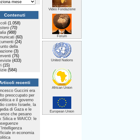
Video Fondazione
Contenuti
icoli
(1.058)
stero
(70)
talia
(988)
Forum
municati
(60)
cumenti
(24)
Punto della
uazione
(3)
erventi
(76)
erviste
(433)
United Nations
ri
(15)
izie
(584)
Articoli recenti
African Union
ncesco Guccini era
to preoccupato per
politica e il governo
dio contro Israele, la
gedia di Gaza e le
European Union
senze che pesano
 Silica e WAICO: le
nseguenze
l’Intelligenza
ificiale in economia
olitica