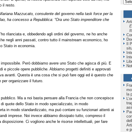
il resto.
ta Mariana Mazzucato, consulente del governo nella task force per la
olao, ha concesso a Repubblica: “Ora uno Stato imprenditore che
Art
E
I
 l’ho rilanciata e, obbedendo agli ordini del governo, ne ho anche
Co
Do
che negli anni passati, contro tutto il mainstream economico, ho
Il 
lo Stato in economia.
sit
Int
Int
Lib
 impossibile. Però dobbiamo avere uno Stato che agisca di più. E
Not
di e piccole opere pubbliche. Abbiamo progetti definiti e approvati
i va avanti. Questa è una cosa che si può fare oggi ed è questo che
e per organizzare il futuro.
Fra
mol
la 
 pubblico. Ma a noi basta pensare alla Francia che non concepisce
L’o
tra
a di quote dello Stato in modo specializzato, in modo
as
rta in modo standardizzato, ma può contare su funzionari attenti ai
Pax
 grandi imprese. Noi invece abbiamo dissipato tutto, compreso il
co
del
disposizione. Ci vogliono anche le risorse intellettuali, per fare
Art
e p