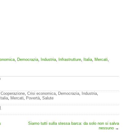
conomica
,
Democrazia
,
Industria
,
Infrastrutture
,
Italia
,
Mercati
,
0
,
Cooperazione
,
Crisi economica
,
Democrazia
,
Industria
,
Italia
,
Mercati
,
Povertà
,
Salute
I
a
Siamo tutti sulla stessa barca: da solo non si salva
nessuno
→