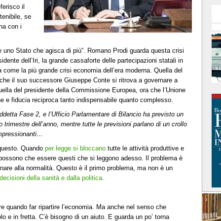
erisco il
tenibile, se
na con i
e uno Stato che agisca di più”. Romano Prodi guarda questa crisi
idente dell’Iri, la grande cassaforte delle partecipazioni statali in
ta come la più grande crisi economia dell’era moderna. Quella del
a che il suo successore Giuseppe Conte si ritrova a governare a
uella del presidente della Commissione Europea, ora che l’Unione
e e fiducia reciproca tanto indispensabile quanto complesso.
iddetta Fase 2, e l’Ufficio Parlamentare di Bilancio ha previsto un
mo trimestre dell’anno, mentre tutte le previsioni parlano di un crollo
impressionanti…
o questo. Quando
per legge si bloccano
tutte le attività produttive e
 possono che essere questi che si leggono adesso. Il problema è
are alla normalità. Questo è il primo problema, ma non è un
decisioni della sanità e dalla politica
.
re quando far ripartire l’economia. Ma anche nel senso che
o e in fretta. C’è bisogno di un aiuto. E guarda un po’ torna