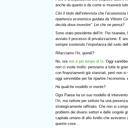
anche da quanto e da come si muoverà tutto 
Cito il titolo dell’intervista che l’economis
ripartenza economica guidata da Vittorio C
decida dove investire”. Lei che ne pensa?
Sono stato presidente dell’Iri: l’ho risanata,
avviato il processo di privatizzazione. E an
sempre sostenuto l’importanza del ruolo del
Rifacciamo l’Iri, quindi?
No, ora
non è più tempo di Iri
. Oggi sarebbe
non ci vuole molto: pensiamo a tutte le gran
con finanziamenti già stanziati, però non s
oggi servirebbe per far ripartire l’economia, 
Ha qualche modello in mente?
Ogni Paese ha un suo modello di intervento
l’Iri, ma settore per settore ha una presenz
strategicamente raffinato. Che non si compo
problemi dei diversi settori e delle singole
capitale umano di alto livello che avevamo a 
queste cose…