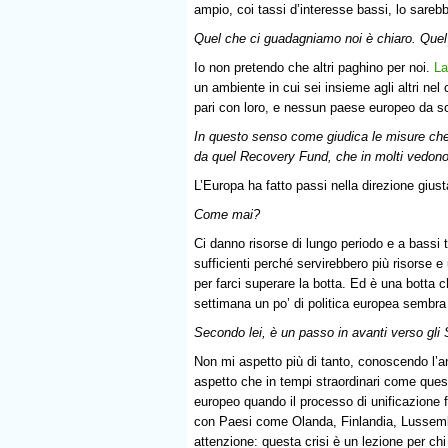
ampio, coi tassi d’interesse bassi, lo sare
Quel che ci guadagniamo noi è chiaro. Quel
Io non pretendo che altri paghino per noi.
La
un ambiente in cui sei insieme agli altri n
pari con loro, e nessun paese europeo da so
In questo senso come giudica le misure che 
da quel Recovery Fund, che in molti vedon
L’Europa ha fatto passi nella direzione gius
Come mai?
Ci danno risorse di lungo periodo e a bassi 
sufficienti perché servirebbero più risorse
per farci superare la botta. Ed è una botta 
settimana un po’ di politica europea sembra
Secondo lei, è un passo in avanti verso gli 
Non mi aspetto più di tanto, conoscendo l’an
aspetto che in tempi straordinari come ques
europeo quando il processo di unificazione
con Paesi come Olanda, Finlandia, Lussembur
attenzione: questa crisi è un lezione per c