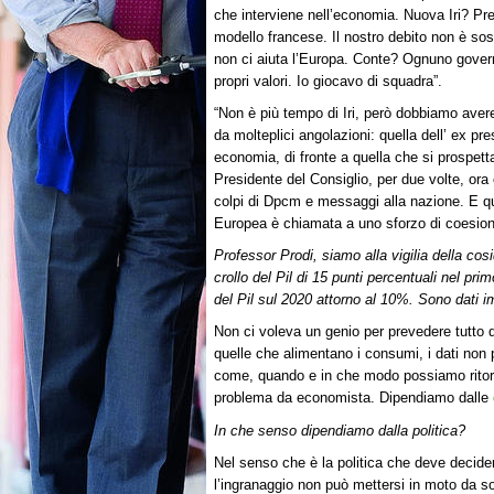
che interviene nell’economia. Nuova Iri? Pref
modello francese. Il nostro debito non è sos
non ci aiuta l’Europa. Conte? Ognuno gover
propri valori. Io giocavo di squadra”.
“Non è più tempo di Iri, però dobbiamo aver
da molteplici angolazioni: quella dell’ ex pres
economia, di fronte a quella che si prospet
Presidente del Consiglio, per due volte, or
colpi di Dpcm e messaggi alla nazione. E q
Europea è chiamata a uno sforzo di coesion
Professor Prodi, siamo alla vigilia della cos
crollo del Pil di 15 punti percentuali nel pri
del Pil sul 2020 attorno al 10%. Sono dati 
Non ci voleva un genio per prevedere tutt
quelle che alimentano i consumi, i dati non
come, quando e in che modo possiamo ritorn
problema da economista. Dipendiamo dalle
In che senso dipendiamo dalla politica?
Nel senso che è la politica che deve decide
l’ingranaggio non può mettersi in moto da sol