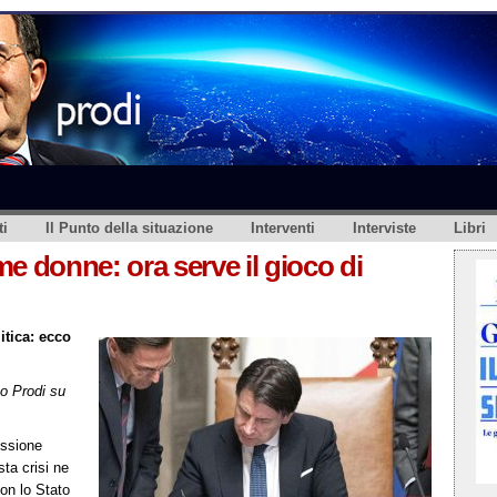
i
Il Punto della situazione
Interventi
Interviste
Libri
e donne: ora serve il gioco di
itica: ecco
o Prodi su
issione
ta crisi ne
on lo Stato