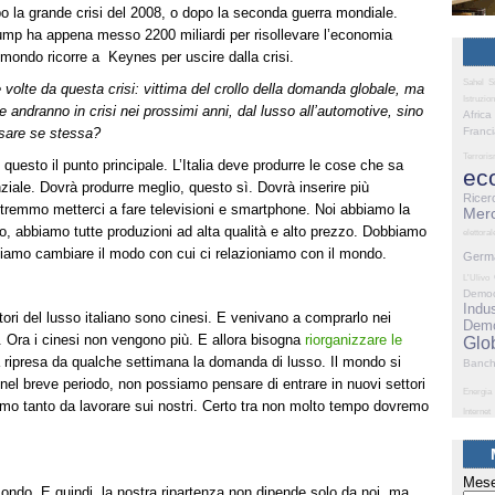
po la grande crisi del 2008, o dopo la seconda guerra mondiale.
ump ha appena messo 2200 miliardi per risollevare l’economia
 mondo ricorre a Keynes per uscire dalla crisi.
Sahel
S
e volte da questa crisi: vittima del crollo della domanda globale, ma
Istruzio
e andranno in crisi nei prossimi anni, dal lusso all’automotive, sino
Africa
ensare se stessa?
Franc
Terrori
 questo il punto principale. L’Italia deve produrre le cose che sa
ec
iale. Dovrà produrre meglio, questo sì. Dovrà inserire più
Ricer
tremmo metterci a fare televisioni e smartphone. Noi abbiamo la
Merc
o, abbiamo tutte produzioni ad alta qualità e alto prezzo. Dobbiamo
elettoral
bbiamo cambiare il modo con cui ci relazioniamo con il mondo.
Germ
L'Ulivo
Democ
Indus
ori del lusso italiano sono cinesi. E venivano a comprarlo nei
Demo
gi. Ora i cinesi non vengono più. E allora bisogna
riorganizzare le
Glo
 ripresa da qualche settimana la domanda di lusso. Il mondo si
Banc
el breve periodo, non possiamo pensare di entrare in nuovi settori
Energia
mo tanto da lavorare sui nostri. Certo tra non molto tempo dovremo
Internet
Mese
ondo. E quindi, la nostra ripartenza non dipende solo da noi, ma