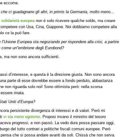
bbe eccome.
 che ci guadagnano gli altri, in primis la Germania, molto meno…
 solidarietà europea
non è solo ricevere qualche soldo, ma creare
el competere con Usa, Cina, Giappone. Noi dobbiamo competere alla
lo ce la può fare.
l’Unione Europea sta negoziando per rispondere alla crisi, a partire
o come un“embrione degli Eurobond?
ta, ma non sono ancora sufficienti.
tassi d’interesse, e questa è la direzione giusta. Non sono ancora
 e una parte di esse dovrebbe essere a fondo perduto, abbastanza
che non riguarda solo noi! Sono ottimista però: nella scorsa
 essere rinata.
Stati Uniti d’Europa?
cora persistente divergenza di interessi e di valori. Però mi
ti
vi sia meno egoismo
. Proposi invano il ministro del tesoro
 faceva progressi, e non passò. La vedo dura possa passare oggi,
go del tutto contrari a politiche fiscali comuni europee. Però
hi pensa che si possa andare avanti da soli. Chissà che non serva.