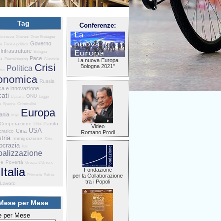
Tag
Conferenze:
icurezza
Giovani
Gran Bretagna
Governo
ne
Fede e politica
Infrastrutture
Bologna
Pace
ia
Peacekeeping
Giustizia
La nuova Europa
Crisi
Bologna 2021"
Politica
smo
onomica
Russia
ca e innovazione
ati
ONU
Ucraina
Legge
e
Spagna
Criminalità
Europa
ania
Mali
Cooperazione
Partito
Libia
Video
USA
Cina
ratico
Romano Prodi
tria
Immigrazione
Siria
crazia
Iran
balizzazione
he
Povertà
Grecia
L'Unione
Italia
Fondazione
Primarie
Salute
per la Collaborazione
tra i Popoli
Lavoro
Mese per Mese
 per Mese