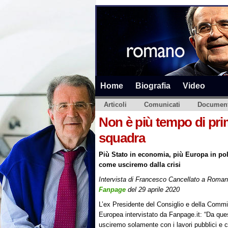
Home
Biografia
Video
Articoli
Comunicati
Document
Non è più tempo di prim
squadra
Più Stato in economia, più Europa in pol
come usciremo dalla crisi
Intervista di Francesco Cancellato a Roman
Fanpage
del 29 aprile 2020
L’ex Presidente del Consiglio e della Comm
Europea intervistato da Fanpage.it: “Da ques
usciremo solamente con i lavori pubblici e c