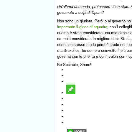
Un’ultima domanda, professore: lei è stato P
governato a colpi di Dpcm?
Non sono un giurista. Però io al governo h
importante il gioco di squadra
, con i colleg
questa è stata considerata una mia debole
da molti considerata la migliore della Storia
cose allo stesso modo perché credo nel ruo
e a Bruxelles, ho sempre coinvolto il più p
governa con le priorità e con i valori con i
Be Sociable, Share!