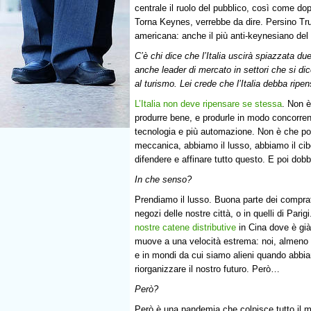
centrale il ruolo del pubblico, così come do
Torna Keynes, verrebbe da dire. Persino Tr
americana: anche il più anti-keynesiano del
C’è chi dice che l’Italia uscirà spiazzata du
anche leader di mercato in settori che si dic
al turismo. Lei crede che l’Italia debba rip
L’Italia non deve ripensare se stessa
. Non è
produrre bene, e produrle in modo concorrenz
tecnologia e più automazione. Non è che po
meccanica, abbiamo il lusso, abbiamo il cib
difendere e affinare tutto questo. E poi do
In che senso?
Prendiamo il lusso. Buona parte dei comprat
negozi delle nostre città, o in quelli di Pari
nostre catene distributive
in Cina dove è già
muove a una velocità estrema: noi, almeno n
e in mondi da cui siamo alieni quando abbia
riorganizzare il nostro futuro. Però…
Però?
Però è una pandemia che colpisce tutto il m