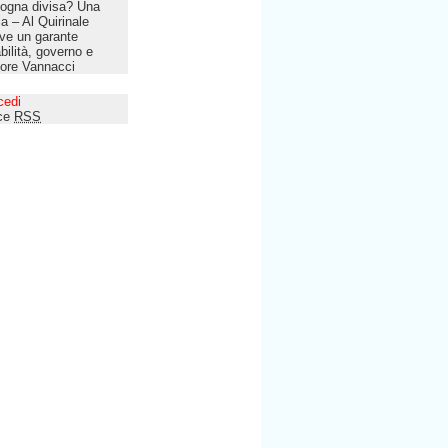
ogna divisa? Una
lia – Al Quirinale
ve un garante
bilità, governo e
tore Vannacci
cedi
ce
RSS