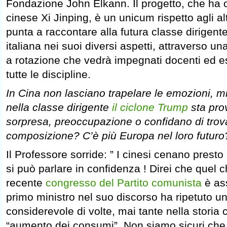
Fondazione John Elkann. Il progetto, che ha c
cinese Xi Jinping, è un unicum rispetto agli al
punta a raccontare alla futura classe dirigente
italiana nei suoi diversi aspetti, attraverso un
a rotazione che vedrà impegnati docenti ed es
tutte le discipline.
In Cina non lasciano trapelare le emozioni, m
nella classe dirigente
il ciclone Trump
sta pro
sorpresa, preoccupazione o confidano di trov
composizione? C’è più Europa nel loro futuro
Il Professore sorride: ” I cinesi cenano presto 
si può parlare in confidenza ! Direi che quel 
recente
congresso del Partito comunista
è ass
primo ministro nel suo discorso ha ripetuto 
considerevole di volte, mai tante nella storia 
“aumento dei consumi”. Non siamo sicuri ch