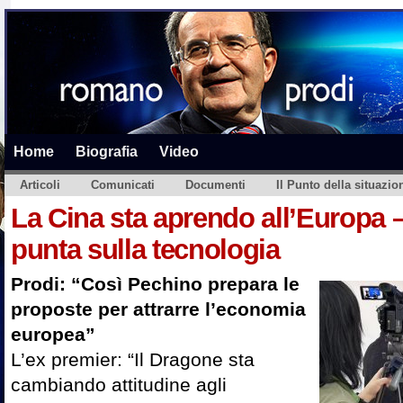
Home
Biografia
Video
Articoli
Comunicati
Documenti
Il Punto della situazio
La Cina sta aprendo all’Europa 
punta sulla tecnologia
Prodi: “Così Pechino prepara le
proposte per attrarre l’economia
europea”
L’ex premier: “Il Dragone sta
cambiando attitudine agli