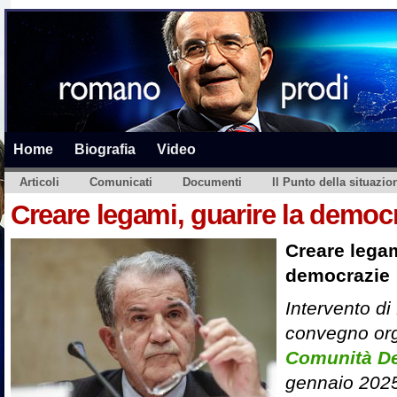
Home
Biografia
Video
Articoli
Comunicati
Documenti
Il Punto della situazio
Creare legami, guarire la democ
Creare legam
democrazie
Intervento d
convegno or
Comunità D
gennaio 202