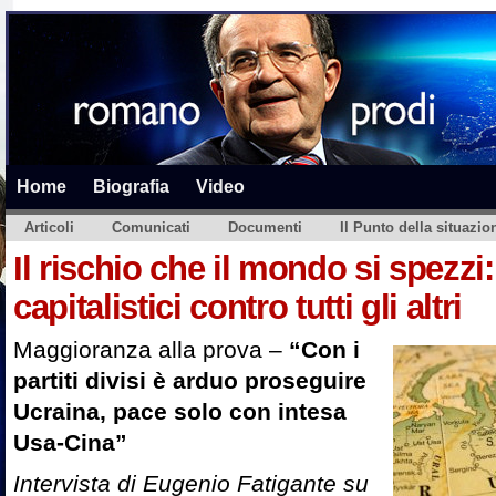
Home
Biografia
Video
Articoli
Comunicati
Documenti
Il Punto della situazio
Il rischio che il mondo si spezzi
capitalistici contro tutti gli altri
Maggioranza alla prova –
“Con i
partiti divisi è arduo proseguire
Ucraina, pace solo con intesa
Usa-Cina”
Intervista di Eugenio Fatigante su