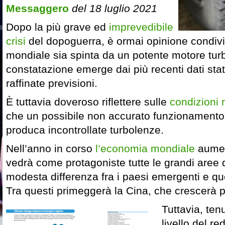
Messaggero
del 18 luglio 2021
Dopo la più grave ed
imprevedibile
crisi
del dopoguerra, è ormai opinione condiv
mondiale sia spinta da un potente motore tur
constatazione emerge dai più recenti dati stati
raffinate previsioni.
È tuttavia doveroso riflettere sulle
condizioni 
che un possibile non accurato funzionamento 
produca incontrollate turbolenze.
Nell’anno in corso
l’economia mondiale
aumen
vedrà come protagoniste tutte le grandi aree 
modesta differenza fra i paesi emergenti e quel
Tra questi primeggerà la Cina, che crescerà p
Tuttavia, ten
livello del re