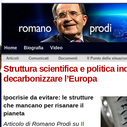
Home
Biografia
Video
Articoli
Comunicati
Documenti
Il Punto della situazio
Struttura scientifica e politica in
decarbonizzare l’Europa
Ipocrisie da evitare: le strutture
che mancano per risanare il
pianeta
Articolo di Romano Prodi su
Il