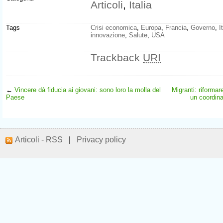
Articoli
,
Italia
Tags
Crisi economica
,
Europa
,
Francia
,
Governo
,
I
innovazione
,
Salute
,
USA
Trackback
URI
←
Vincere dà fiducia ai giovani: sono loro la molla del
Migranti: riforma
Paese
un coordin
Articoli - RSS
|
Privacy policy