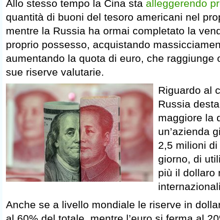
Allo stesso tempo la Cina sta
alleggerendo p
quantità di buoni del tesoro americani nel prop
mentre la Russia ha ormai completato la vendita 
proprio possesso, acquistando massicciament
aumentando la quota di euro, che raggiunge o
sue riserve valutarie.
Riguardo al 
Russia desta
maggiore la 
un’azienda g
2,5 milioni di 
giorno, di uti
più il dollaro
internazionali
Anche se a livello mondiale le riserve in doll
al 60% del totale, mentre l’euro si ferma al 20