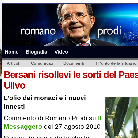
Home
Biografia
Video
Articoli
Comunicati
Documenti
Il Punto della situazio
Bersani risollevi le sorti del Pa
Ulivo
L’olio dei monaci e i nuovi
innesti
Commento di Romano Prodi su
Il
Messaggero
del 27 agosto 2010
Si narra (e non è detto che le