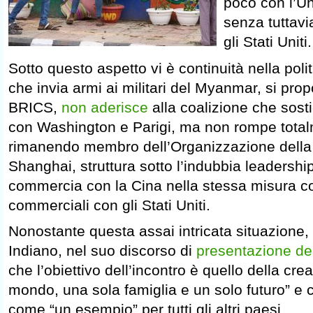
poco con l’Un
senza tuttav
gli Stati Uniti.
Sotto questo aspetto vi è continuità nella polit
che invia armi ai militari del Myanmar, si pr
BRICS,
non aderisce
alla coalizione che sostie
con Washington e Parigi, ma non rompe total
rimanendo membro dell’Organizzazione della
Shanghai, struttura sotto l’indubbia leadership
commercia con la Cina nella stessa misura con
commerciali con gli Stati Uniti.
Nonostante questa assai intricata situazione, 
Indiano, nel suo discorso di
presentazione de
che l’obiettivo dell’incontro è quello della cre
mondo, una sola famiglia e un solo futuro” e c
come “un esempio” per tutti gli altri paesi.