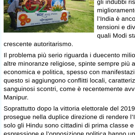
gli indubbi ris
miglioramento
l’India è ancor
tensioni e div
quali Modi s
crescente autoritarismo.
Il problema più serio riguarda i duecento mili
altre minoranze religiose, spinte sempre più a
economica e politica, spesso con manifestazio
questo si aggiungono conflitti locali, caratteri
sanguinosi scontri, come è recentemente avven
Manipur.
Soprattutto dopo la vittoria elettorale del 2019
prosegue nella duplice direzione di rendere l’
solo gli Hindu sono cittadini di prima classe e i
espressione e l’opposizione politica hanno 