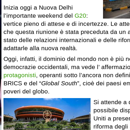
Inizia oggi a Nuova Delhi
l’importante weekend del
G20
:
vertice pieno di attese e di incertezze. Le att
che questa riunione è stata preceduta da un a
stato delle relazioni internazionali e delle ri
adattarle alla nuova realtà.
Oggi, infatti, il dominio del mondo non è più n
democrazie occidentali, ma vede l’ affermazi
protagonisti
, operanti sotto l’ancora non defin
BRICS e del “
Global South
”, cioè dei paesi e
poveri del globo.
Si attende a
possibile disp
Uniti a prese
riforma degli