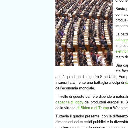
di con
Basta p
con la 
produzi
importa
La batt
ed aggr
imprese
elettric
resto 
Una cap
sta fac
aprirà quindi un dialogo fra Stati Uniti, Eur
inizierà fatalmente una battaglia a colpi di
d
dell’economia mondiale.
Il livello di queste barriere dipenderà natura
capacità di lobby
dei produttori europei su B
dalla vittoria
di Biden o di Trump
a Washingt
Tuttavia il quadro presente, con le differenze
dimensioni dei sussidi pubblici e la diversità
strutture produttive, fa pensare ad una inevi