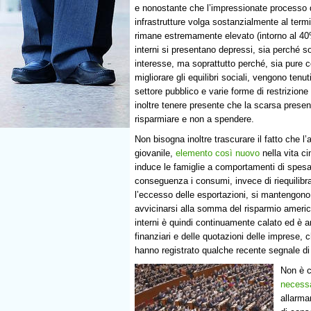
e nonostante che l’impressionate processo d
infrastrutture volga sostanzialmente al termi
rimane estremamente elevato (intorno al 40
interni si presentano depressi, sia perché s
interesse, ma soprattutto perché, sia pure co
migliorare gli equilibri sociali, vengono tenut
settore pubblico e varie forme di restrizio
inoltre tenere presente che la scarsa presen
risparmiare e non a spendere.
Non bisogna inoltre trascurare il fatto che l’
giovanile,
elemento così nuovo
nella vita ci
induce le famiglie a comportamenti di spes
conseguenza i consumi, invece di riequilibra
l’eccesso delle esportazioni, si mantengono 
avvicinarsi alla somma del risparmio americ
interni è quindi continuamente calato ed è 
finanziari e delle quotazioni delle imprese, 
hanno registrato qualche recente segnale di 
Non è c
necessa
allarma