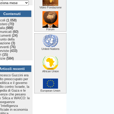
Video Fondazione
Contenuti
icoli
(1.058)
stero
(70)
talia
(988)
Forum
municati
(60)
cumenti
(24)
Punto della
uazione
(3)
erventi
(76)
United Nations
erviste
(433)
ri
(15)
izie
(584)
Articoli recenti
African Union
ncesco Guccini era
to preoccupato per
politica e il governo
dio contro Israele, la
gedia di Gaza e le
European Union
senze che pesano
 Silica e WAICO: le
nseguenze
l’Intelligenza
ificiale in economia
olitica