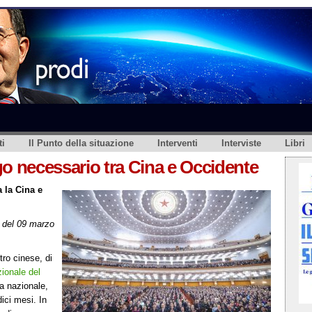
i
Il Punto della situazione
Interventi
Interviste
Libri
ogo necessario tra Cina e Occidente
a la Cina e
del 09 marzo
tro cinese, di
ionale del
ia nazionale,
dici mesi. In