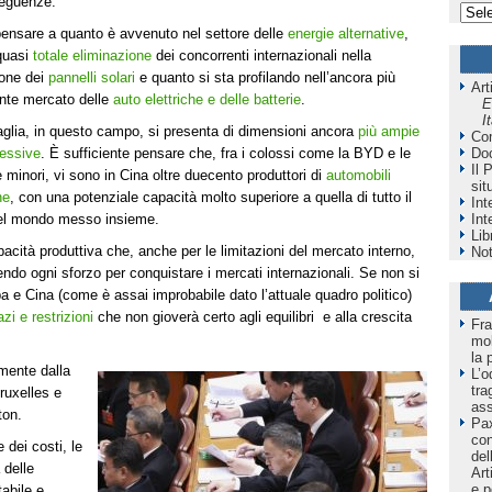
seguenze.
ensare a quanto è avvenuto nel settore delle
energie alternative
,
quasi
totale eliminazione
dei concorrenti internazionali nella
one dei
pannelli solari
e quanto si sta profilando nell’ancora più
Art
nte mercato delle
auto elettriche e delle batterie
.
E
I
aglia, in questo campo, si presenta di dimensioni ancora
più ampie
Co
essive
. È sufficiente pensare che, fra i colossi come la BYD e le
Do
Il 
 minori, vi sono in Cina oltre duecento produttori di
automobili
sit
he
, con una potenziale capacità molto superiore a quella di tutto il
Int
del mondo messo insieme.
Int
Lib
acità produttiva che, anche per le limitazioni del mercato interno,
Not
endo ogni sforzo per conquistare i mercati internazionali. Se non si
opa e Cina (come è assai improbabile dato l’attuale quadro politico)
azi e restrizioni
che non gioverà certo agli equilibri e alla crescita
Fra
mol
la 
lmente dalla
L’o
tra
ruxelles e
as
on.
Pax
co
 dei costi, le
del
 delle
Art
e p
tabile e