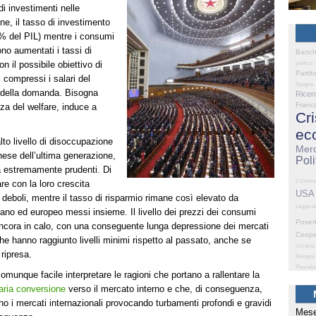
i investimenti nelle
ne, il tasso di investimento
% del PIL) mentre i consumi
ono aumentati i tassi di
Banc
n il possibile obiettivo di
politica
Partit
i compressi i salari del
Spagna
ne della domanda. Bisogna
Ricer
Franc
za del welfare, induce a
Cri
ec
alto livello di disoccupazione
Merc
nese dell’ultima generazione,
Poli
a estremamente prudenti. Di
L'Union
re con la loro crescita
USA
deboli, mentre il tasso di risparmio rimane così elevato da
Legge el
ano ed europeo messi insieme. Il livello dei prezzi dei consumi
Pover
ancora in calo, con una conseguente lunga depressione dei mercati
Coope
che hanno raggiunto livelli minimi rispetto al passato, anche se
Ucraina
ripresa.
Bologna
Peaceke
omunque facile interpretare le ragioni che portano a rallentare la
ria conversione
verso il mercato interno e che, di conseguenza,
no i mercati internazionali provocando turbamenti profondi e gravidi
Mese