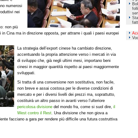
Bol
anno numerosi
fol
oduttivi nei
ser
Sta
fat
to: non più
Ac
in Cina ma in direzione opposta, per attrarre i quali i paesi europei
Vo
La strategia dell’export cinese ha cambiato direzione,
accentuando la propria attenzione verso i mercati in via
di sviluppo che, già negli ultimi mesi, importano beni
cinesi in maggior quantità rispetto ai paesi maggiormente
sviluppati.
Si tratta di una conversione non sostitutiva, non facile,
non breve e assai costosa per le diverse condizioni di
mercato e per i diversi livelli dei prezzi ma, soprattutto,
costituirà un altro passo in avanti verso l’ulteriore
pericolosa divisione
del mondo fra, come si suol dire,
il
West contro il Rest
. Una divisione che non giova a
te facciano a gara per rendere più difficile una futura costruttiva