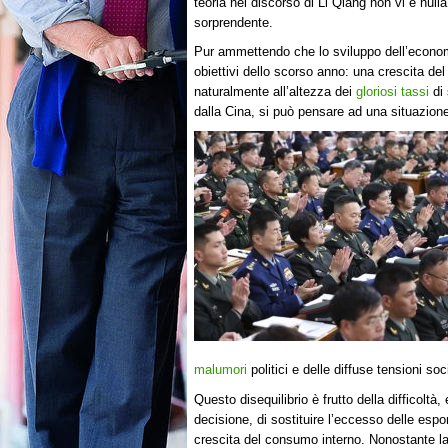
teoria nel discorso di Li Qiang non vi è null
sorprendente.
Pur ammettendo che lo sviluppo dell’economi
obiettivi dello scorso anno: una crescita d
naturalmente all’altezza dei
gloriosi tassi
di 
dalla Cina, si può pensare ad una situazione 
malumori
politici e delle diffuse tensioni soci
Questo disequilibrio è frutto della difficolt
decisione, di sostituire l’eccesso delle espo
crescita del consumo interno. Nonostante la c