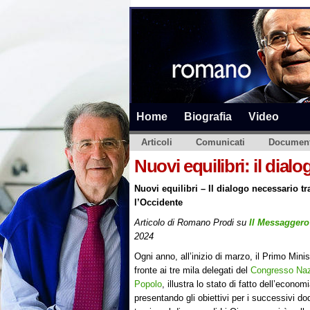
Home
Biografia
Video
Articoli
Comunicati
Document
Nuovi equilibri: il dial
Nuovi equilibri – Il dialogo necessario tr
l’Occidente
Articolo di Romano Prodi su
Il Messaggero
2024
Ogni anno, all’inizio di marzo, il Primo Minis
fronte ai tre mila delegati del
Congresso Naz
Popolo
, illustra lo stato di fatto dell’econom
presentando gli obiettivi per i successivi do