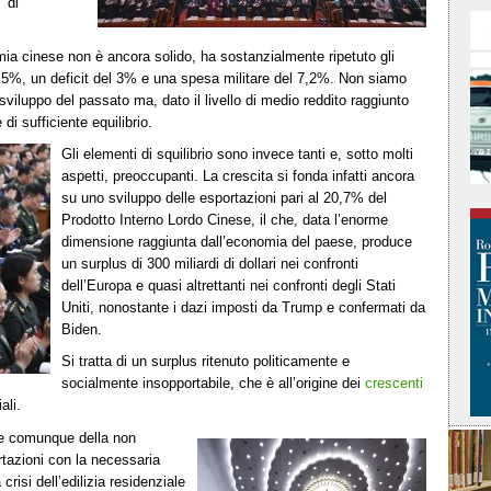
a di
a cinese non è ancora solido, ha sostanzialmente ripetuto gli
el 5%, un deficit del 3% e una spesa militare del 7,2%. Non siamo
sviluppo del passato ma, dato il livello di medio reddito raggiunto
di sufficiente equilibrio.
Gli elementi di squilibrio sono invece tanti e, sotto molti
aspetti, preoccupanti. La crescita si fonda infatti ancora
su uno sviluppo delle esportazioni pari al 20,7% del
Prodotto Interno Lordo Cinese, il che, data l’enorme
dimensione raggiunta dall’economia del paese, produce
un surplus di 300 miliardi di dollari nei confronti
dell’Europa e quasi altrettanti nei confronti degli Stati
Uniti, nonostante i dazi imposti da Trump e confermati da
Biden.
Si tratta di un surplus ritenuto politicamente e
socialmente insopportabile, che è all’origine dei
crescenti
ali.
à, e comunque della non
rtazioni con la necessaria
risi dell’edilizia residenziale