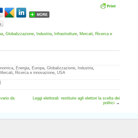
pa
,
Globalizzazione
,
Industria
,
Infrastrutture
,
Mercati
,
Ricerca e
onomica
,
Energia
,
Europa
,
Globalizzazione
,
Industria
,
Mercati
,
Ricerca e innovazione
,
USA
I
divario da
Leggi elettorali: restituire agli elettori la scelta dei
politici
→