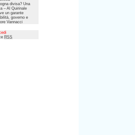
ogna divisa? Una
lia – Al Quirinale
ve un garante
bilità, governo e
tore Vannacci
cedi
ce
RSS