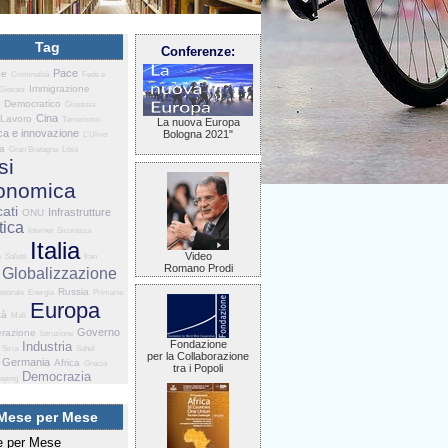
Tag
Conferenze:
Pace
he
Criminalità
Fede e
Immigrazione
Giovani
o Democratico
Giustizia
Cina
Lavoro
Terrorismo
La nuova Europa
ca e innovazione
Bologna 2021"
L'Ulivo
ia
Gran Bretagna
Libia
si
onomica
ati
Infrastrutture
ONU
tica
Internet
Sicurezza
Italia
Video
e
Salute
Iran
Romano Prodi
Globalizzazione
Russia
ettorale
Energia
Primarie
Europa
tà
Mali
Governo
razione
Istruzione
Fondazione
Industria
Siria
Sahel
per la Collaborazione
Germania
Africa
Grecia
tra i Popoli
Democrazia
eping
Mese per Mese
 per Mese