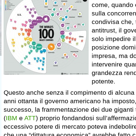
come, quando c
sulla concorren
condivisa che, 
antitrust, il g
solo impedire i
posizione domi
impresa, ma d
intervenire qua
grandezza rend
potente.
Questo anche senza il compimento di alcuna az
anni ottanta il governo americano ha imposto
successo, la frammentazione dei due giganti 
(
IBM
e
ATT
) proprio fondandosi sull’affermazi
eccessivo potere di mercato poteva indebolire i 
che una “dittatura economica” avrebbe fatto