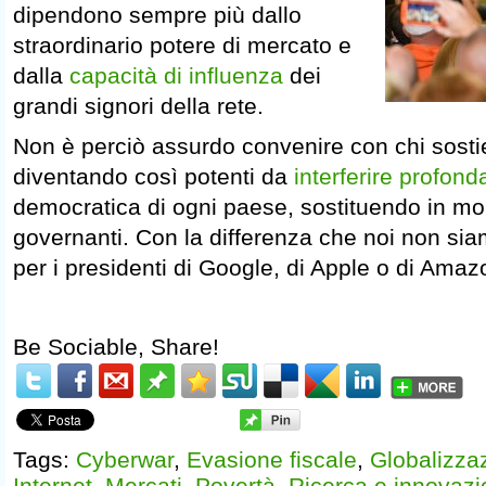
dipendono sempre più dallo
straordinario potere di mercato e
dalla
capacità di influenza
dei
grandi signori della rete.
Non è perciò assurdo convenire con chi sosti
diventando così potenti da
interferire profon
democratica di ogni paese, sostituendo in molt
governanti. Con la differenza che noi non sia
per i presidenti di Google, di Apple o di Amaz
Be Sociable, Share!
Tags:
Cyberwar
,
Evasione fiscale
,
Globalizza
Internet
,
Mercati
,
Povertà
,
Ricerca e innovaz