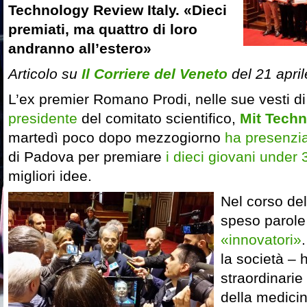
Technology Review Italy. «Dieci
premiati, ma quattro di loro
andranno all’estero»
Articolo su
Il Corriere del Veneto
del 21 apri
L’ex premier Romano Prodi, nelle sue vesti d
presidente
del comitato scientifico,
Mit Techn
martedì poco dopo mezzogiorno
ha presenzi
di Padova per premiare
i dieci giovani under 
migliori idee.
Nel corso del
speso parol
«innovatori»
la società – h
straordinarie
della medicin