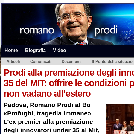
Home
Biografia
Video
Articoli
Comunicati
Documenti
Il Punto della situazio
Prodi alla premiazione degli inn
35 del MIT: offrire le condizioni p
non vadano all’estero
Padova, Romano Prodi al Bo
«Profughi, tragedia immane»
L’ex premier alla premiazione
degli innovatori under 35 al Mit,