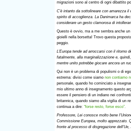
migrazioni sono al centro di ogni dibattito p
C’è intanto da sottolineare con amarezza il d
spirito di accoglienza. La Danimarca ha decis
considerare un gesto clamorosa di intoller
Questo è ovvio, ma a me sembra anche un ge
gioielli nella borsetta! Trovo questa propost
peggio.
L’Europa tende ad arroccarsi con il ritorno 
fatalmente, alla marginalizzazione e, quindi,
mentre unito potrebbe giocare ancora un ruo
Qui non è un problema di populismi o di egoi
estrema: divisi come siamo
non contiamo n
personale, quando ho cominciato a insegnare 
mio ultimo anno di insegnamento questo arg
essere il pensiero di un indiano nei confront
britannica, quando siamo alla vigilia di un
continua a dire:
“forse resto, forse esco”
.
Professore, Lei conosce molto bene l’Union
Commissione Europea, molto apprezzato. Qua
fronte al processo di disgregazione dell’Ue, 