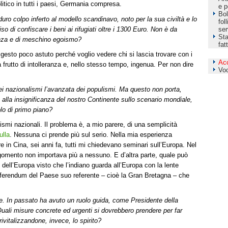
olitico in tutti i paesi, Germania compresa.
e p
Bol
uro colpo inferto al modello scandinavo, noto per la sua civiltà e lo
fol
o di confiscare i beni ai rifugiati oltre i 1300 Euro. Non è da
ser
Sta
anza e di meschino egoismo?
fat
sto poco astuto perché voglio vedere chi si lascia trovare con i
Ac
a frutto di intolleranza e, nello stesso tempo, ingenua. Per non dire
Vo
dei nazionalismi l’avanzata dei populismi. Ma questo non porta,
 alla insignificanza del nostro Continente sullo scenario mondiale,
lo di primo piano?
smi nazionali. Il problema è, a mio parere, di una semplicità
ulla
. Nessuna ci prende più sul serio. Nella mia esperienza
in Cina, sei anni fa, tutti mi chiedevano seminari sull’Europa. Nel
omento non importava più a nessuno. E d’altra parte, quale può
i dell’Europa visto che l’indiano guarda all’Europa con la lente
 referendum del Paese suo referente – cioè la Gran Bretagna – che
e. In passato ha avuto un ruolo guida, come Presidente della
li misure concrete ed urgenti si dovrebbero prendere per far
rivitalizzandone, invece, lo spirito?