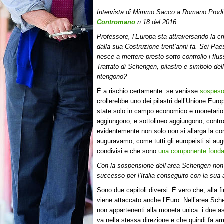
Intervista di Mimmo Sacco a Romano Prodi
Contromano
n.18 del 2016
Professore, l’Europa sta attraversando la cr
dalla sua Costruzione trent’anni fa. Sei Pae
riesce a mettere presto sotto controllo i flus
Trattato di Schengen, pilastro e simbolo del
ritengono?
È a rischio certamente: se venisse
sospes
crollerebbe uno dei pilastri dell’Unione Eur
state solo in campo economico e monetario 
aggiungono, e sottolineo aggiungono, controv
evidentemente non solo non si allarga la c
auguravamo, come tutti gli europeisti si au
condivisi e che sono
una componente fond
Con la sospensione dell’area Schengen non v
successo per l’Italia conseguito con la sua
Sono due capitoli diversi. È vero che, alla f
viene attaccato anche l’Euro. Nell’area Sch
non appartenenti alla moneta unica: i due a
va nella stessa direzione e che quindi fa arr