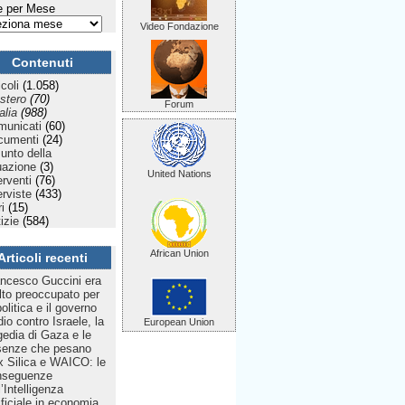
 per Mese
Video Fondazione
Contenuti
icoli
(1.058)
stero
(70)
Forum
talia
(988)
municati
(60)
cumenti
(24)
Punto della
uazione
(3)
United Nations
erventi
(76)
erviste
(433)
ri
(15)
izie
(584)
African Union
Articoli recenti
ncesco Guccini era
to preoccupato per
politica e il governo
dio contro Israele, la
European Union
gedia di Gaza e le
senze che pesano
 Silica e WAICO: le
nseguenze
l’Intelligenza
ificiale in economia