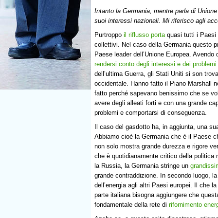
Intanto la Germania, mentre parla di Unione a
suoi interessi nazionali. Mi riferisco agli ac
Purtroppo
il riflusso porta
quasi tutti i Paesi
collettivi. Nel caso della Germania questo p
Paese leader dell’Unione Europea. Avendo
rendersi conto degli interessi e dei problemi
dell’ultima Guerra, gli Stati Uniti si son tro
occidentale. Hanno fatto il Piano Marshall n
fatto perché sapevano benissimo che se vol
avere degli alleati forti e con una grande c
problemi e comportarsi di conseguenza.
Il caso del gasdotto ha, in aggiunta, una su
Abbiamo cioè la Germania che è il Paese ch
non solo mostra grande durezza e rigore ve
che è quotidianamente critico della politica
la Russia, la Germania stringe un
grandiss
grande contraddizione. In secondo luogo, 
dell’energia agli altri Paesi europei. Il ch
parte italiana bisogna aggiungere che questa 
fondamentale della rete di
rifornimento ener