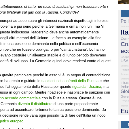
ttribuendosi, di fatto, un ruolo di leadership, non trascura certo i
cordi bilaterali sul gas con la Russia. Condivide?
 europei ad accentuare gli interessi nazionali rispetto agli interessi
Poli
roblema è più serio perché la Germania è ormai non ‘un’, ma ‘il’
Primari
Ita
 questa indiscussa leadership deve anche automaticamente
degli altri membri dell’Unione. Le faccio un esempio: alla fine
Demo
Cri
vati in una posizione dominante nella politica e nell’economia
on perché ne fossero obbligati o per “carità cristiana”. Lo hanno
ec
evano costruire un’alleanza stabile e di lungo periodo dovevano
Coope
apacità di sviluppo. La Germania quindi deve rendersi conto di questi
USA
Bologna
Partit
a gravità particolare perché in esso vi è un segno di contraddizione.
Peaceke
Bretagn
e ha creato e guidato le
sanzioni nei confronti della Russia
e che
Infras
rso l’atteggiamento della Russia per quanto
riguarda l’Ucraina
, ma
Indus
Glo
 russa in ogni campo. Mentre ribadisce e inasprisce le sanzioni con
Gove
imo accordo commerciale
con la Russia stessa. Questa è una
Pover
la Germania
diventa il distributore
di una parte preponderante
Internet
e la porta ad accentuare fortemente la sua posizione dominante. Da
Eu
decisione rende vana ogni possibilità di fare dell’Italia un nodo
getico europeo
.