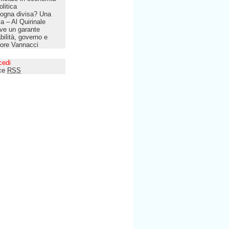
olitica
ogna divisa? Una
lia – Al Quirinale
ve un garante
bilità, governo e
tore Vannacci
cedi
ce
RSS