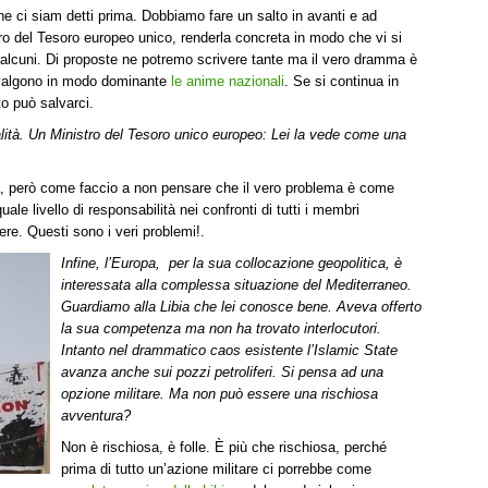
 che ci siam detti prima. Dobbiamo fare un salto in avanti e ad
ro del Tesoro europeo unico, renderla concreta in modo che vi si
o alcuni. Di proposte ne potremo scrivere tante ma il vero dramma è
valgono in modo dominante
le anime nazionali
. Se si continua in
o può salvarci.
lità. Un Ministro del Tesoro unico europeo: Lei la vede come una
, però come faccio a non pensare che il vero problema è come
le livello di responsabilità nei confronti di tutti i membri
ere. Questi sono i veri problemi!.
Infine, l’Europa, per la sua collocazione geopolitica, è
interessata alla complessa situazione del Mediterraneo.
Guardiamo alla Libia che lei conosce bene. Aveva offerto
la sua competenza ma non ha trovato interlocutori.
Intanto nel drammatico caos esistente l’Islamic State
avanza anche sui pozzi petroliferi. Si pensa ad una
opzione militare. Ma non può essere una rischiosa
avventura?
Non è rischiosa, è folle. È più che rischiosa, perché
prima di tutto un’azione militare ci porrebbe come