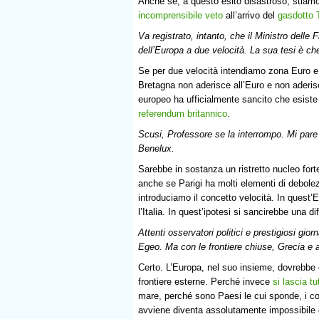
Anche se, a questo esito disastroso, stiamo
incomprensibile veto
all’arrivo del
gasdotto 
Va registrato, intanto, che il Ministro delle
dell’Europa a due velocità. La sua tesi è ch
Se per due velocità intendiamo zona Euro e
Bretagna non aderisce all’Euro e non ader
europeo ha ufficialmente sancito che esiste g
referendum britannico
.
Scusi, Professore se la interrompo. Mi pare 
Benelux.
Sarebbe in sostanza un ristretto nucleo fo
anche se Parigi ha molti elementi di debolez
introduciamo il concetto velocità. In quest’
l’Italia. In quest’ipotesi si sancirebbe una 
Attenti osservatori politici e prestigiosi gior
Egeo. Ma con le frontiere chiuse, Grecia e a
Certo. L’Europa, nel suo insieme, dovrebbe d
frontiere esterne. Perché invece
si lascia t
mare, perché sono Paesi le cui sponde, i co
avviene diventa assolutamente impossibile q