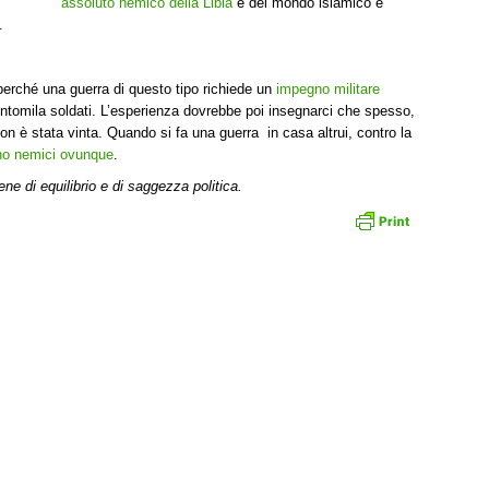
assoluto nemico della Libia
e del mondo islamico e
.
perché una guerra di questo tipo richiede un
impegno militare
ntomila soldati. L’esperienza dovrebbe poi insegnarci che spesso,
n è stata vinta. Quando si fa una guerra in casa altrui, contro la
no nemici ovunque
.
ne di equilibrio e di saggezza politica.