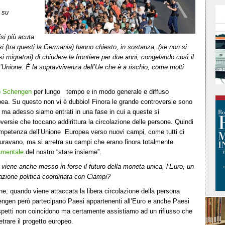
 su
isi più acuta
si (tra questi la Germania) hanno chiesto, in sostanza, (se non si
si migratori) di chiudere le frontiere per due anni, congelando così il
l’Unione. È la sopravvivenza dell’Ue che è a rischio, come molti
o Schengen
per lungo tempo e in modo generale e diffuso
opea. Su questo non vi è dubbio! Finora le grande controversie sono
ma adesso siamo entrati in una fase in cui a queste si
ersie che toccano addirittura la circolazione delle persone. Quindi
ompetenza dell’Unione Europea verso nuovi campi, come tutti ci
guravano, ma si arretra su campi che erano finora totalmente
amentale
del nostro “stare insieme”.
iene anche messo in forse il futuro della moneta unica, l’Euro, un
 azione politica coordinata con Ciampi?
ine, quando viene attaccata la libera circolazione della persona
engen però partecipano Paesi appartenenti all’Euro e anche Paesi
spetti non coincidono ma certamente assistiamo ad un riflusso che
etrare il progetto europeo.