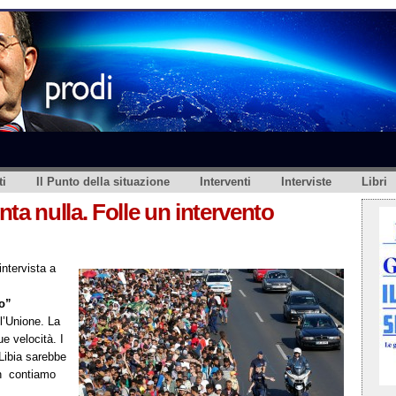
i
Il Punto della situazione
Interventi
Interviste
Libri
ta nulla. Folle un intervento
 intervista a
io”
l’Unione. La
e velocità. I
 Libia sarebbe
non contiamo