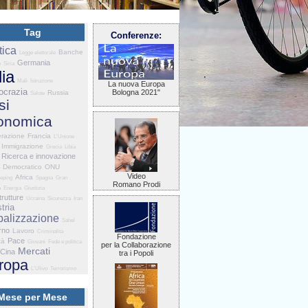
Tag
Conferenze:
tica
Banche
Legge elettorale
Germania
e
Siria
lia
Mali
Istruzione
La nuova Europa
crazia
Bologna 2021"
Russia
Salute
si
onomica
razione
Francia
L'Unione
Immigrazione
Grecia
Libia
Ricerca e innovazione
o Democratico
ONU
Video
Africa
eping
Spagna
Gran
Romano Prodi
a
Energia
Giustizia
trutture
Ucraina
Sicurezza
Iran
tria
balizzazione
Sahel
rno
Lavoro
Criminalità
Fondazione
Pace
tà
Giovani
Fede e politica
per la Collaborazione
Mercati
Cina
tra i Popoli
ropa
L'Ulivo
Terrorismo
Mese per Mese