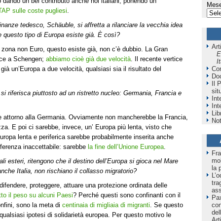
 dando un bel contributo anche noi italiani, ponendo un
Mese
TAP sulle coste pugliesi
.
 Finanze tedesco, Schäuble, si affretta a rilanciare la vecchia idea
e questo tipo di Europa esiste già. È così?
Art
 zona non Euro, questo esiste già, non c’è dubbio. La Gran
E
isce a Schengen;
abbiamo cioè già due velocità
. Il recente vertice
I
Co
ià un’Europa a due velocità, qualsiasi sia il risultato del
Do
Il 
sit
si riferisca piuttosto ad un ristretto nucleo: Germania, Francia e
Int
Int
Lib
rte attorno alla Germania. Ovviamente non mancherebbe la Francia,
Not
za. E poi ci sarebbe, invece, un’ Europa più lenta, visto che
Europa lenta e periferica sarebbe probabilmente inserita anche
differenza inaccettabile: sarebbe
la fine dell’Unione Europea
.
Fra
mol
nali esteri, ritengono che il destino dell’Europa si gioca nel Mare
la 
nche Italia, non rischiano il collasso migratorio?
L’o
tra
ifendere, proteggere, attuare una protezione ordinata delle
as
utto il peso su alcuni Paesi
? Perché questi sono confinanti con il
Pax
co
nfini, sono la meta di
centinaia di migliaia di migranti
. Se questo
del
ualsiasi ipotesi di solidarietà europea. Per questo motivo le
Art