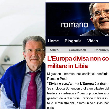
Home
Biografia
Video
Articoli
Comunicati
Document
L’Europa divisa non con
militare in Libia
Migrazioni, interessi nazionalistici, conflitti:
Romano Prodi
“Divisa e senz’anima L’Europa è a risch
Se si blocca Schengen crolla un pilastro del
leadership tedesca e l’idea di procedere a du
gasdotti della discordia. L’azione militare in
folle. Il ministro del Tesoro unico? Divisi 
nulla.