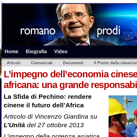
Home
Biografia
Video
Articoli
Comunicati
Documenti
Il Punto della situazio
L’impegno dell’economia cinese 
africana: una grande responsabil
La Sfida di Pechino: rendere
cinene il futuro dell’Africa
Articolo di Vincenzo Giardina su
L’Unità
del 27 ottobre 2013
L’impegno della potenza asiatica