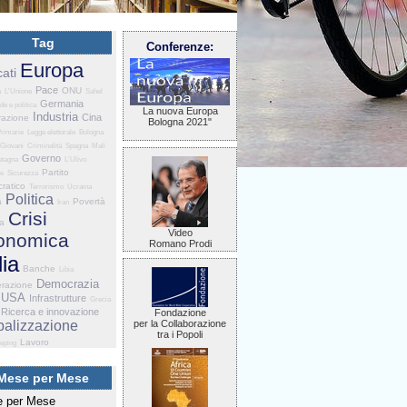
Tag
Conferenze:
Europa
ati
Pace
ONU
a
L'Unione
Sahel
Germania
de e politica
La nuova Europa
Industria
Cina
razione
Bologna 2021"
rimarie
Legge elettorale
Bologna
Giovani
Criminalità
Spagna
Mali
Governo
etagna
L'Ulivo
Partito
ne
Sicurezza
ratico
Terrorismo
Ucraina
Politica
a
Povertà
Iran
Crisi
ia
Video
onomica
Romano Prodi
lia
Banche
Libia
Democrazia
razione
USA
Infrastrutture
Grecia
Ricerca e innovazione
Fondazione
balizzazione
per la Collaborazione
tra i Popoli
Lavoro
eping
Mese per Mese
 per Mese