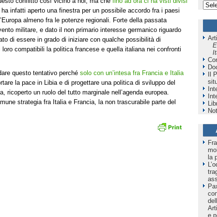
uesto conflitto così vicino a noi, ma che
fino ad ora ci ha visti divisi
 infatti aperto una finestra per un possibile accordo fra i paesi
’Europa almeno fra le potenze regionali. Forte della passata
vento militare, e dato il non primario interesse germanico riguardo
Art
ato di essere in grado di iniziare con qualche possibilità di
E
 loro compatibili la politica francese e quella italiana nei confronti
I
Co
Do
dare questo tentativo perché
solo con un’intesa fra Francia e Italia
Il 
sit
rtare la pace in Libia e di progettare una politica di sviluppo del
Int
a, ricoperto un ruolo del tutto marginale nell’agenda europea.
Int
une strategia fra Italia e Francia, la non trascurabile parte del
Lib
Not
Fra
mol
la 
L’o
tra
as
Pax
co
del
Art
e p