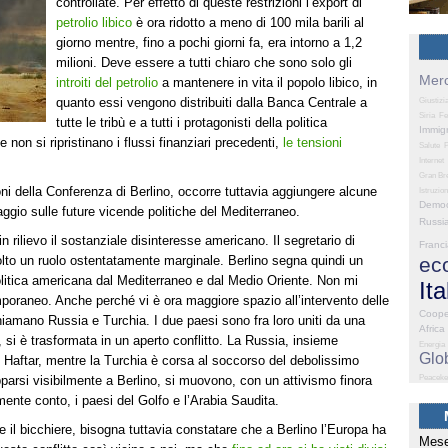
controllate. Per effetto di queste restrizioni l’export di
petrolio libico
è ora ridotto a meno di 100 mila barili al
giorno mentre, fino a pochi giorni fa, era intorno a 1,2
milioni. Deve essere a tutti chiaro che sono solo gli
Merc
introiti del petrolio
a mantenere in vita il popolo libico, in
quanto essi vengono distribuiti dalla Banca Centrale a
Giustizi
Siria
Fe
tutte le tribù e a tutti i protagonisti della politica
Immig
non si ripristinano i flussi finanziari precedenti,
le tensioni
Salute
P
Internet
Gran Br
oni della Conferenza di Berlino, occorre tuttavia aggiungere alcune
Istruzio
Democ
ggio sulle future vicende politiche del Mediterraneo.
Russi
 rilievo il sostanziale disinteresse americano. Il segretario di
Franc
to un ruolo ostentatamente marginale. Berlino segna quindi un
ec
 politica americana dal Mediterraneo e dal Medio Oriente. Non mi
Ita
raneo. Anche perché vi è ora maggiore spazio all’intervento delle
Coope
hiamano Russia e Turchia. I due paesi sono fra loro uniti da una
Africa
o, si è trasformata in un aperto conflitto. La Russia, insieme
Energia
Glo
di Haftar, mentre la Turchia è corsa al soccorso del debolissimo
parsi visibilmente a Berlino, si muovono, con un attivismo finora
Peaceke
ente conto, i paesi del Golfo e l’Arabia Saudita.
e il bicchiere, bisogna tuttavia constatare che a Berlino l’Europa ha
Mese