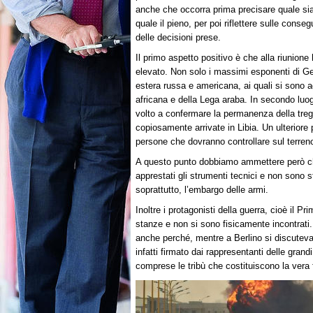
anche che occorra prima precisare quale sia
quale il pieno, per poi riflettere sulle conse
delle decisioni prese.
Il primo aspetto positivo è che alla riunione h
elevato. Non solo i massimi esponenti di Ger
estera russa e americana, ai quali si sono 
africana e della Lega araba. In secondo lu
volto a confermare la permanenza della tregu
copiosamente arrivate in Libia. Un ulteriore 
persone che dovranno controllare sul terreno 
A questo punto dobbiamo ammettere però che
apprestati gli strumenti tecnici e non sono s
soprattutto, l’embargo delle armi.
Inoltre i protagonisti della guerra, cioè il Pr
stanze e non si sono fisicamente incontrati. 
anche perché, mentre a Berlino si discuteva, 
infatti firmato dai rappresentanti delle gran
comprese le tribù che costituiscono la vera 