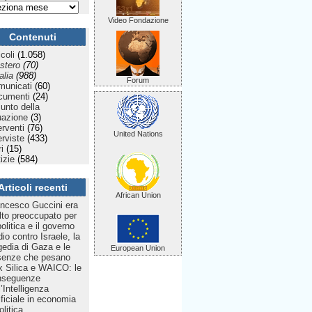
Video Fondazione
Contenuti
icoli
(1.058)
stero
(70)
talia
(988)
Forum
municati
(60)
cumenti
(24)
Punto della
uazione
(3)
erventi
(76)
United Nations
erviste
(433)
ri
(15)
izie
(584)
Articoli recenti
African Union
ncesco Guccini era
to preoccupato per
politica e il governo
dio contro Israele, la
gedia di Gaza e le
European Union
senze che pesano
 Silica e WAICO: le
nseguenze
l’Intelligenza
ificiale in economia
olitica