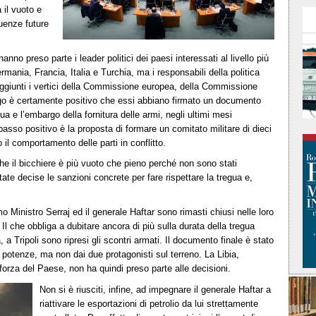
 il vuoto e
guenze future
anno preso parte i leader politici dei paesi interessati al livello più
mania, Francia, Italia e Turchia, ma i responsabili della politica
aggiunti i vertici della Commissione europea, della Commissione
ogo è certamente positivo che essi abbiano firmato un documento
a e l’embargo della fornitura delle armi, negli ultimi mesi
passo positivo è la proposta di formare un comitato militare di dieci
il comportamento delle parti in conflitto.
 il bicchiere è più vuoto che pieno perché non sono stati
tate decise le sanzioni concrete per fare rispettare la tregua e,
imo Ministro Serraj ed il generale Haftar sono rimasti chiusi nelle loro
Il che obbliga a dubitare ancora di più sulla durata della tregua
a Tripoli sono ripresi gli scontri armati. Il documento finale è stato
di potenze, ma non dai due protagonisti sul terreno. La Libia,
forza del Paese, non ha quindi preso parte alle decisioni.
Non si è riusciti, infine, ad impegnare il generale Haftar a
riattivare le esportazioni di petrolio da lui strettamente