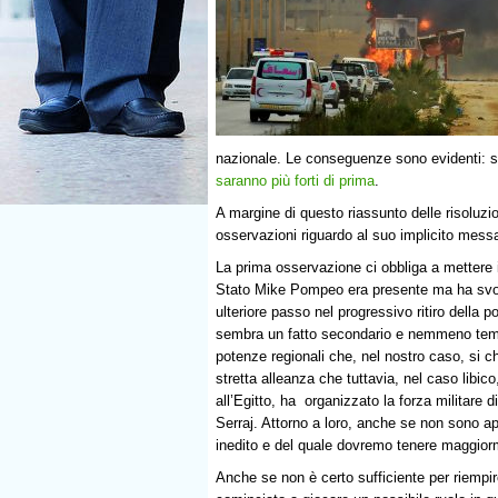
nazionale. Le conseguenze sono evidenti: se 
saranno più forti di prima
.
A margine di questo riassunto delle risoluzi
osservazioni riguardo al suo implicito messa
La prima osservazione ci obbliga a mettere in
Stato Mike Pompeo era presente ma ha svol
ulteriore passo nel progressivo ritiro della
sembra un fatto secondario e nemmeno tempo
potenze regionali che, nel nostro caso, si c
stretta alleanza che tuttavia, nel caso libic
all’Egitto, ha organizzato la forza militare 
Serraj. Attorno a loro, anche se non sono ap
inedito e del quale dovremo tenere maggiorm
Anche se non è certo sufficiente per riempir