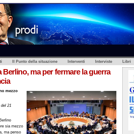
i
Il Punto della situazione
Interventi
Interviste
Libri
 Berlino, ma per fermare la guerra
ncia
lino mezzo
del 21
Berlino
iere sia mezzo
ta, ma penso