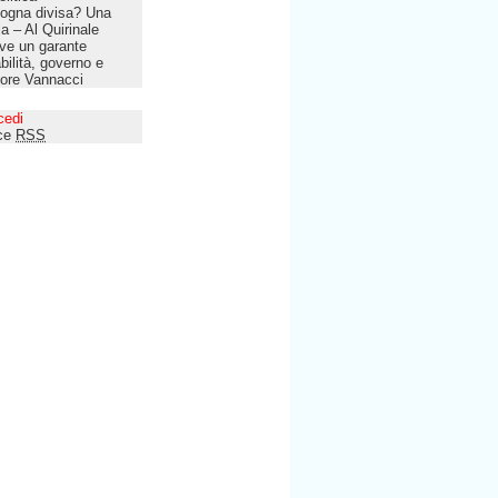
ogna divisa? Una
lia – Al Quirinale
ve un garante
bilità, governo e
tore Vannacci
cedi
ce
RSS