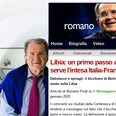
Home
Biografia
Video
Articoli
Comunicati
Document
Libia: un primo passo a
serve l’intesa Italia-Fra
Debolezze e spiragli: il bicchiere di Ber
vuoto sulla Libia
Articolo di Romano Prodi su
Il Messaggero
gennaio 2020
I commenti sui risultati della Conferenza di 
tendono a convergere sul fatto che il bicch
pieno e mezzo vuoto. La definizione è gius