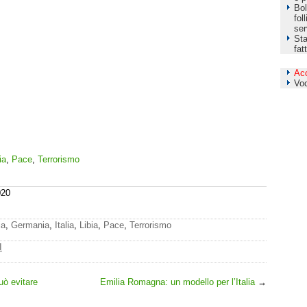
Bol
fol
ser
Sta
fat
Ac
Vo
ia
,
Pace
,
Terrorismo
020
ia
,
Germania
,
Italia
,
Libia
,
Pace
,
Terrorismo
I
ò evitare
Emilia Romagna: un modello per l’Italia
→