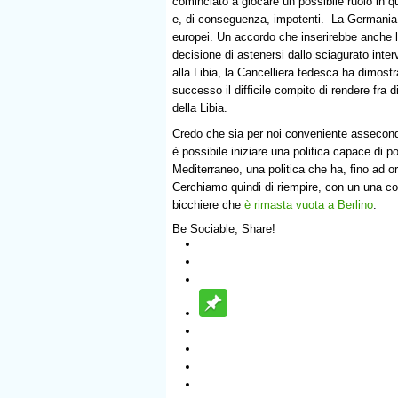
cominciato a giocare un possibile ruolo in q
e, di conseguenza, impotenti. La Germania ha
europei. Un accordo che inserirebbe anche l
decisione di astenersi dallo sciagurato inter
alla Libia, la Cancelliera tedesca ha dimostr
successo il difficile compito di rendere fra di
della Libia.
Credo che sia per noi conveniente assecon
è possibile iniziare una politica capace di po
Mediterraneo, una politica che ha, fino ad or
Cerchiamo quindi di riempire, con un una com
bicchiere che
è rimasta vuota a Berlino
.
Be Sociable, Share!