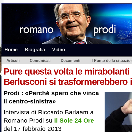
Home
Biografia
Video
Articoli
Comunicati
Documenti
Il Punto della situazio
Pure questa volta le mirabolant
Berlusconi si trasformerebbero i
Prodi : «Perché spero che vinca
il centro-sinistra»
Intervista di Riccardo Barlaam a
Romano Prodi su
Il Sole 24 Ore
del 17 febbraio 2013