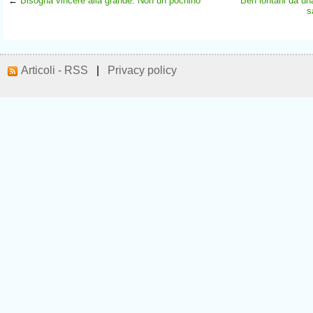
←
Bisogna vincere alla grande. Non un pochino
Ben lontani da una
s
Articoli - RSS
|
Privacy policy