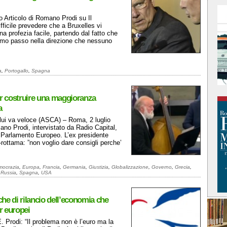
o Articolo di Romano Prodi su Il
ficile prevedere che a Bruxelles vi
a profezia facile, partendo dal fatto che
rimo passo nella direzione che nessuno
a
,
Portogallo
,
Spagna
r costruire una maggioranza
a
 lui va veloce (ASCA) – Roma, 2 luglio
ano Prodi, intervistato da Radio Capital,
l Parlamento Europeo. L’ex presidente
ottama: ”non voglio dare consigli perche’
mocrazia
,
Europa
,
Francia
,
Germania
,
Giustizia
,
Globalizzazione
,
Governo
,
Grecia
,
,
Russia
,
Spagna
,
USA
iche di rilancio dell’economia che
er europei
. Prodi: “Il problema non è l’euro ma la