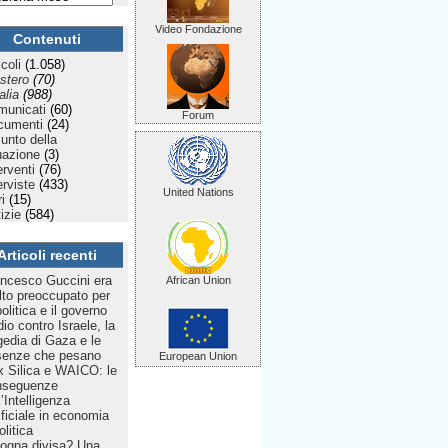
Video Fondazione
Contenuti
icoli
(1.058)
stero
(70)
talia
(988)
municati
(60)
Forum
cumenti
(24)
Punto della
uazione
(3)
erventi
(76)
erviste
(433)
United Nations
ri
(15)
izie
(584)
Articoli recenti
ncesco Guccini era
African Union
to preoccupato per
politica e il governo
dio contro Israele, la
gedia di Gaza e le
senze che pesano
European Union
 Silica e WAICO: le
nseguenze
l’Intelligenza
ificiale in economia
olitica
ogna divisa? Una