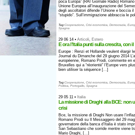
poca Europa” (RAI Giornale Radio) Romano Pr
Unione Europea all’inaugurazione del Semes
degli ascoltatori difende l’Unione e boccia il
“stupido”. Sull’immigrazione abbraccia le pol
Tag:
Cooperazione
,
Crisi economica
,
Democrazia
,
Euro
Spagna
29 06 14
•
Articoli
,
Estero
E ora l’Italia punti sulla crescita, con
Europe : Renzi et Hollande veulent élargir le
Journal du Dimanche del 29 giugno 2014 L’a
européenne, Romano Prodi, commente en ex
Bruxelles qui a “réorienté” l’Europe vers p
bien utiliser la séquence […]
Tag:
Cooperazione
,
Crisi economica
,
Democrazia
,
Euro
Politica
,
Portogallo
,
Spagna
29 05 11
•
Italia
La missione di Draghi alla BCE: non us
crisi
Bce, la missione di Draghi Non usare l’inflazi
Romano Prodi su Il Messaggero del 29 maggi
governatore della banca d’Italia è stato impr
San Sebastiano che sorride mentre viene tra
Mario Draghi, […]