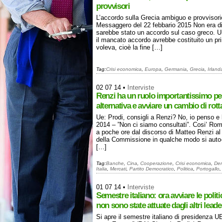
provvisori
L’accordo sulla Grecia ambiguo e provvisori
Messaggero del 22 febbario 2015 Non era dif
sarebbe stato un accordo sul caso greco. Un
il mancato accordo avrebbe costituito un p
voleva, cioè la fine […]
Tag:
Crisi economica
,
Europa
,
Germania
,
Grecia
,
Irland
02 07 14
•
Interviste
Renzi ha un ruolo importantissimo pe
alternativa e avviare un cambio di rott
Ue: Prodi, consigli a Renzi? No, io penso e
2014 – ”Non ci siamo consultati”. Cosi’ Rom
a poche ore dal discorso di Matteo Renzi a
della Commissione in qualche modo si auto-r
[…]
Tag:
Banche
,
Cina
,
Cooperazione
,
Crisi economica
,
De
Italia
,
Mercati
,
Partito Democratico
,
Politica
,
Portogallo
01 07 14
•
Interviste
Semestre italiano: ora avviare le polit
non sono state attuate dagli altri lead
Si apre il semestre italiano di presidenza UE