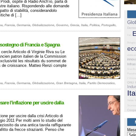
odi, ospite di Radio Anch’io, parla di
tre italiano. Rispondendo alle domande
 patto di stabilità, considerandolo
itiche di […]
Glo
pa
,
Francia
,
Germania
,
Globalizzazione
,
Governo
,
Grecia
,
Italia
,
Politica
,
Portogallo
,
Democ
E
Iran
Bologna
 il sostegno di Francia e Spagna
ec
 cercle Articolo di Virginie Riva su Le
elettoral
ncien patron italien de la Commission
innov
clusivité les résultats du sommet de
Infras
lus de croissance. Matteo Renzi compte
Gran Br
Peaceke
L'Union
ONU
pa
,
Francia
,
Germania
,
Globalizzazione
,
Gran Bretagna
,
Italia
,
Partito Democratico
,
Indus
Ita
Salute
M
are l’inflazione per uscire dalla
Sicurez
Coope
one per uscire dalla crisi Articolo di
o 2011 Per molti anni lo studio del
eziosito da una antica tavola raffigurante
fitto da frecce strazianti. Penso che
Mese