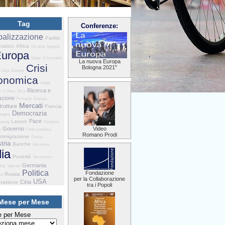
Tag
Conferenze:
balizzazione
Partito
ratico
Africa
Ucraina
Spagna
uropa
Sahel
Criminalità
La nuova Europa
Crisi
Bologna 2021"
Libia
Giovani
onomica
Legge
Ricerca e
e
L'Ulivo
Siria
azione
Primarie
Energia
Mercati
trutture
Francia
Democrazia
etagna
Pace
Lavoro
eping
Giustizia
Governo
Video
e
Fede e politica
Romano Prodi
Immigrazione
Grecia
tria
Banche
Istruzione
lia
Povertà
Terrorismo
Germania
ali
Internet
Politica
Fondazione
Russia
za
per la Collaborazione
USA
Cina
razione
tra i Popoli
Mese per Mese
 per Mese