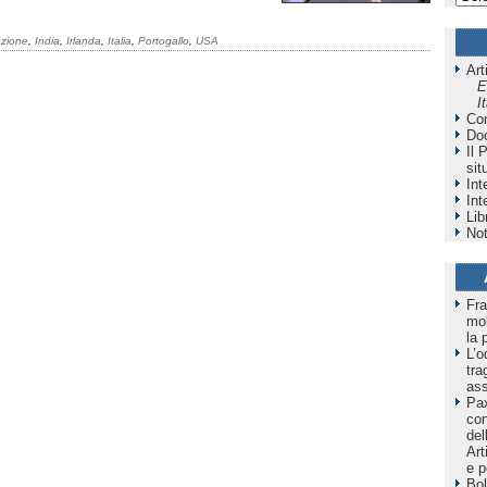
azione
,
India
,
Irlanda
,
Italia
,
Portogallo
,
USA
Art
E
I
Co
Do
Il 
sit
Int
Int
Lib
Not
Fra
mol
la 
L’o
tra
as
Pax
co
del
Art
e p
Bol