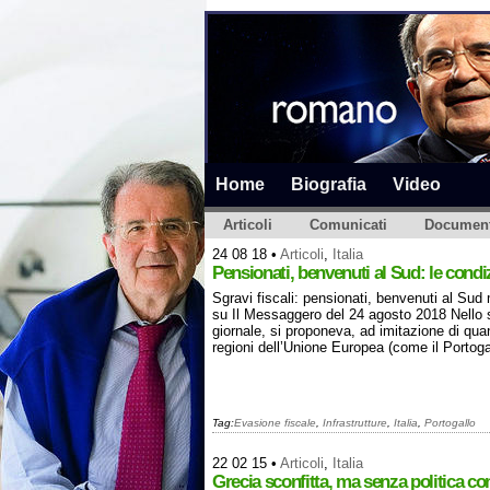
Home
Biografia
Video
Articoli
Comunicati
Document
24 08 18
•
Articoli
,
Italia
Pensionati, benvenuti al Sud: le condi
Sgravi fiscali: pensionati, benvenuti al Sud
su Il Messaggero del 24 agosto 2018 Nello 
giornale, si proponeva, ad imitazione di quant
regioni dell’Unione Europea (come il Portogal
Tag:
Evasione fiscale
,
Infrastrutture
,
Italia
,
Portogallo
22 02 15
•
Articoli
,
Italia
Grecia sconfitta, ma senza politica c