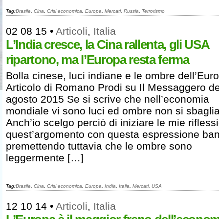
Tag:
Brasile
,
Cina
,
Crisi economica
,
Europa
,
Mercati
,
Russia
,
Terrorismo
02 08 15
•
Articoli
,
Italia
L’India cresce, la Cina rallenta, gli USA
ripartono, ma l’Europa resta ferma
Bolla cinese, luci indiane e le ombre dell’Eur
Articolo di Romano Prodi su Il Messaggero de
agosto 2015 Se si scrive che nell’economia
mondiale vi sono luci ed ombre non si sbagli
Anch’io scelgo perciò di iniziare le mie rifless
quest’argomento con questa espressione ban
premettendo tuttavia che le ombre sono
leggermente […]
Tag:
Brasile
,
Cina
,
Crisi economica
,
Europa
,
India
,
Italia
,
Mercati
,
USA
12 10 14
•
Articoli
,
Italia