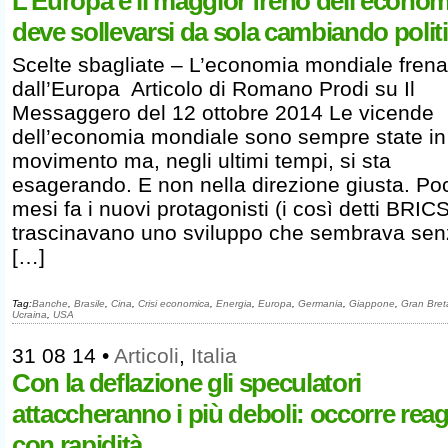
L’Europa è il maggior freno dell’econom
deve sollevarsi da sola cambiando polit
Scelte sbagliate – L’economia mondiale frena
dall’Europa Articolo di Romano Prodi su Il
Messaggero del 12 ottobre 2014 Le vicende
dell’economia mondiale sono sempre state in
movimento ma, negli ultimi tempi, si sta
esagerando. E non nella direzione giusta. Po
mesi fa i nuovi protagonisti (i così detti BRICS
trascinavano uno sviluppo che sembrava se
[…]
Tag:
Banche
,
Brasile
,
Cina
,
Crisi economica
,
Energia
,
Europa
,
Germania
,
Giappone
,
Gran Bre
Ucraina
,
USA
31 08 14
•
Articoli
,
Italia
Con la deflazione gli speculatori
attaccheranno i più deboli: occorre reag
con rapidità