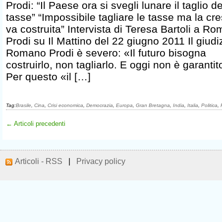
Prodi: “Il Paese ora si svegli lunare il taglio de
tasse” “Impossibile tagliare le tasse ma la cre
va costruita” Intervista di Teresa Bartoli a R
Prodi su Il Mattino del 22 giugno 2011 Il giudiz
Romano Prodi è severo: «Il futuro bisogna
costruirlo, non tagliarlo. E oggi non è garantit
Per questo «il […]
Tag:
Brasile
,
Cina
,
Crisi economica
,
Democrazia
,
Europa
,
Gran Bretagna
,
India
,
Italia
,
Politica
,
← Articoli precedenti
Articoli - RSS
|
Privacy policy