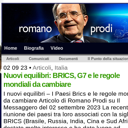
Home
Biografia
Video
Articoli
Comunicati
Documenti
Il Punto della situazio
02 09 23
•
Articoli
,
Italia
Nuovi equilibri: BRICS, G7 e le regole
mondiali da cambiare
I nuovi equilibri – I Paesi Brics e le regole mo
da cambiare Articolo di Romano Prodi su Il
Messaggero del 02 settembre 2023 La recen
riunione dei paesi tra loro associati con la sig
BRICS (Brasile, Russia, India, Cina e Sud Afr
destato molto interesse e ha dato luogo ad