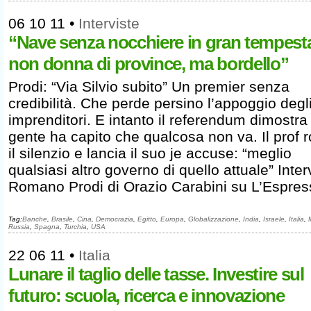
06 10 11
•
Interviste
“Nave senza nocchiere in gran tempest
non donna di province, ma bordello”
Prodi: “Via Silvio subito” Un premier senza
credibilità. Che perde persino l’appoggio degl
imprenditori. E intanto il referendum dimostra
gente ha capito che qualcosa non va. Il prof
il silenzio e lancia il suo je accuse: “meglio
qualsiasi altro governo di quello attuale” Inter
Romano Prodi di Orazio Carabini su L’Espres
Tag:
Banche
,
Brasile
,
Cina
,
Democrazia
,
Egitto
,
Europa
,
Globalizzazione
,
India
,
Israele
,
Italia
,
Russia
,
Spagna
,
Turchia
,
USA
22 06 11
•
Italia
Lunare il taglio delle tasse. Investire sul
futuro: scuola, ricerca e innovazione