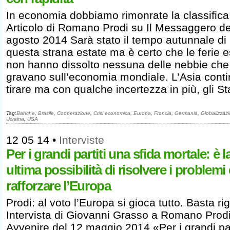
In economia dobbiamo rimonrate la classifica
Articolo di Romano Prodi su Il Messaggero de
agosto 2014 Sarà stato il tempo autunnale di
questa strana estate ma è certo che le ferie e
non hanno dissolto nessuna delle nebbie che
gravano sull’economia mondiale. L’Asia cont
tirare ma con qualche incertezza in più, gli St
Tag:
Banche
,
Brasile
,
Cooperazione
,
Crisi economica
,
Europa
,
Francia
,
Germania
,
Globalizzaz
Ucraina
,
USA
12 05 14
•
Interviste
Per i grandi partiti una sfida mortale: è l
ultima possibilità di risolvere i problemi 
rafforzare l’Europa
Prodi: al voto l’Europa si gioca tutto. Basta ri
Intervista di Giovanni Grasso a Romano Prod
Avvenire del 12 maggio 2014 «Per i grandi par