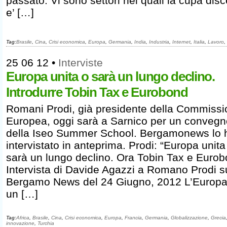
passato. Vi sono settori nei quali la cupa disc
e’ […]
Tag:
Brasile
,
Cina
,
Crisi economica
,
Europa
,
Germania
,
India
,
Industria
,
Internet
,
Italia
,
Lavoro
,
25 06 12
•
Interviste
Europa unita o sarà un lungo declino.
Introdurre Tobin Tax e Eurobond
Romani Prodi, già presidente della Commiss
Europea, oggi sarà a Sarnico per un convegn
della Iseo Summer School. Bergamonews lo 
intervistato in anteprima. Prodi: “Europa unita
sarà un lungo declino. Ora Tobin Tax e Eurob
Intervista di Davide Agazzi a Romano Prodi s
Bergamo News del 24 Giugno, 2012 L’Europa
un […]
Tag:
Africa
,
Brasile
,
Cina
,
Crisi economica
,
Europa
,
Francia
,
Germania
,
Globalizzazione
,
Grecia
innovazione
,
Turchia