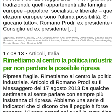
tradizionali, quelli appartenenti alle famiglie
europee –popolare, socialista e liberale – qu
elezioni europee sono l’ultima possibilità. Si
giocano tutto». Romano Prodi, ex presidente 
Consiglio ed ex presidente […]
Tag:
Africa
,
Banche
,
Brasile
,
Cina
,
Cooperazione
,
Crisi economica
,
Democrazia
,
Energia
,
Euro
Governo
,
Industria
,
Infrastrutture
,
Italia
,
L'Unione
,
Lavoro
,
Mercati
,
ONU
,
Pace
,
Peacekeeping
Russia
,
Sahel
,
Siria
,
Ucraina
,
USA
17 08 13
•
Articoli
,
Italia
Rimettiamo al centro la politica industri
per non perdere la possibile ripresa
Ripresa fragile. Rimettiamo al centro la politi
industriale. Articolo di Romano Prodi su Il
Messaggero del 17 agosto 2013 Da qualche
settimana si sente parlare con sempre più
insistenza di ripresa. Abbiamo una serie di
indicatori che ci dicono che il peggio è forse