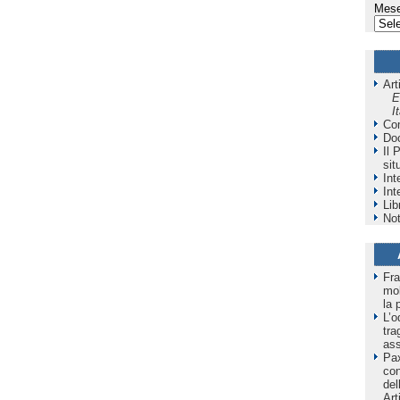
Mese
Art
E
I
Co
Do
Il 
sit
Int
Int
Lib
Not
Fra
mol
la 
L’o
tra
as
Pax
co
del
Art