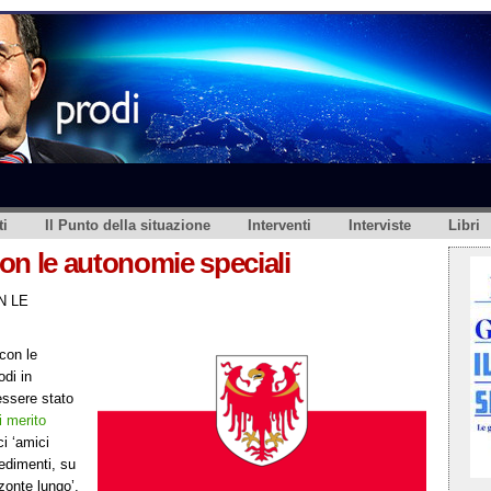
i
Il Punto della situazione
Interventi
Interviste
Libri
on le autonomie speciali
N LE
con le
di in
 essere stato
i merito
ci ‘amici
vedimenti, su
zonte lungo’,