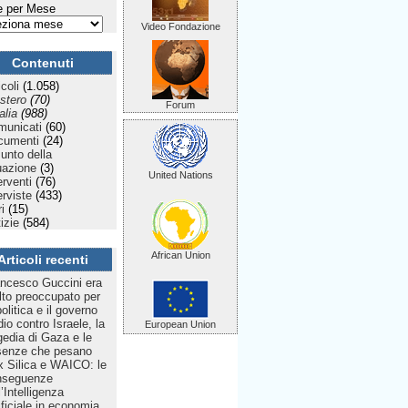
 per Mese
Video Fondazione
Contenuti
icoli
(1.058)
stero
(70)
Forum
talia
(988)
municati
(60)
cumenti
(24)
Punto della
uazione
(3)
United Nations
erventi
(76)
erviste
(433)
ri
(15)
izie
(584)
African Union
Articoli recenti
ncesco Guccini era
to preoccupato per
politica e il governo
dio contro Israele, la
European Union
gedia di Gaza e le
senze che pesano
 Silica e WAICO: le
nseguenze
l’Intelligenza
ificiale in economia