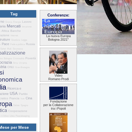
Tag
Conferenze:
rno
Lavoro
Grecia
Energia
Mercati
ania
Istruzione
Africa
Banche
e
razione
Internet
La nuova Europa
trutture
Bologna 2021"
Giustizia
Legge
Pace
Russia
e
Fede e politica
Sahel
Mali
Sicurezza
balizzazione
Povertà
smo
Bologna
Criminalità
crazia
Siria
Ucraina
tria
ONU
Gran Bretagna
si
Video
onomica
Romano Prodi
lia
Ricerca e
USA
azione
Partito
Cina
ratico
Francia
Iran
Fondazione
ropa
per la Collaborazione
Salute
Spagna
tra i Popoli
tica
Cooperazione
e
L'Ulivo
Libia
Peacekeeping
Mese per Mese