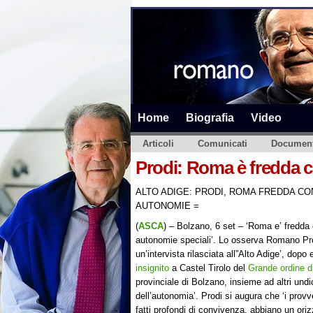
Home
Biografia
Video
Articoli
Comunicati
Document
Prodi: Roma è fredda c
ALTO ADIGE: PRODI, ROMA FREDDA CO
AUTONOMIE =
(
ASCA
) – Bolzano, 6 set – ‘Roma e’ fredda 
autonomie speciali’. Lo osserva Romano Pro
un’intervista rilasciata all”Alto Adige’, dopo
insignito
a Castel Tirolo del
Grande ordine d
provinciale di Bolzano, insieme ad altri undi
dell’autonomia’. Prodi si augura che ‘i prov
fatti profondi di convivenza, abbiano un oriz