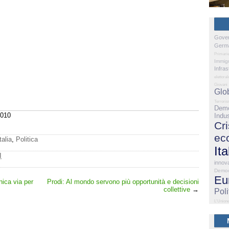
Gove
Germ
Primari
Immig
Infras
elettoral
Giovani
Glo
Terrori
Demo
2010
Indus
Cri
ec
talia
,
Politica
Ita
I
innov
Democ
Eu
nica via per
Prodi: Al mondo servono più opportunità e decisioni
collettive
→
Poli
L'Union