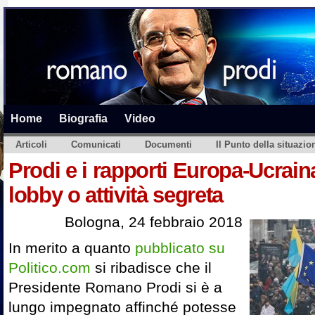
Home
Biografia
Video
Articoli
Comunicati
Documenti
Il Punto della situazio
Prodi e i rapporti Europa-Ucrai
lobby o attività segreta
Bologna, 24 febbraio 2018
In merito a quanto
pubblicato su
Politico.com
si ribadisce che il
Presidente Romano Prodi si è a
lungo impegnato affinché potesse