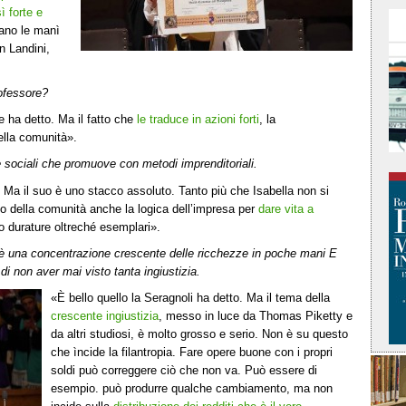
ì forte e
vano le manì
n Landini,
ofessore?
e ha detto. Ma il fatto che
le traduce in azioni forti
, la
della comunità».
ve sociali che promuove con metodi imprenditoriali.
. Ma il suo è uno stacco assoluto. Tanto più che Isabella non si
io della comunità anche la logica dell’impresa per
dare vita a
o durature oltreché esemplari».
’è una concentrazione crescente delle ricchezze in poche mani E
di non aver mai visto tanta ingiustizia.
«È bello quello la Seragnoli ha detto. Ma il tema della
crescente ingiustizia
, messo in luce da Thomas Piketty e
da altri studiosi, è molto grosso e serio. Non è su questo
che ìncide la filantropia. Fare opere buone con i propri
soldi può correggere ciò che non va. Può essere di
esempio. può produrre qualche cambiamento, ma non