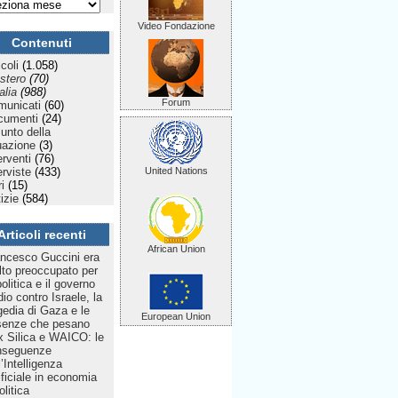
Video Fondazione
Contenuti
icoli
(1.058)
stero
(70)
talia
(988)
Forum
municati
(60)
cumenti
(24)
Punto della
uazione
(3)
erventi
(76)
erviste
(433)
United Nations
ri
(15)
izie
(584)
Articoli recenti
African Union
ncesco Guccini era
to preoccupato per
politica e il governo
dio contro Israele, la
gedia di Gaza e le
European Union
senze che pesano
 Silica e WAICO: le
nseguenze
l’Intelligenza
ificiale in economia
olitica