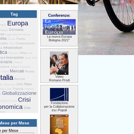
Tag
Conferenze:
Europa
etagna
Germania
Spagna
rno
Legge elettorale
Internet
La nuova Europa
tria
Partito
Giovani
Bologna 2021"
ratico
Cooperazione
Siria
Infrastrutture
tà
tica
Africa
Sicurezza
Iran
ca e innovazione
Salute
Mali
crazia
L'Unione
razione
Bologna
Istruzione
Mercati
Russia
e
L'Ulivo
Italia
Video
Banche
Romano Prodi
Pace
ONU
ità
Terrorismo
Francia
olitica
Libia
Giustizia
Globalizzazione
o
Crisi
Grecia
Ucraina
Fondazione
onomica
per la Collaborazione
Cina
tra i Popoli
eping
Mese per Mese
 per Mese