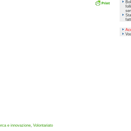
Bol
fol
ser
Sta
fat
Ac
Vo
erca e innovazione
,
Volontariato