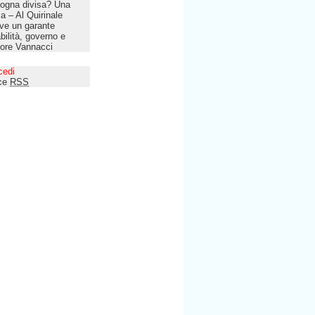
ogna divisa? Una
lia – Al Quirinale
ve un garante
bilità, governo e
tore Vannacci
cedi
ce
RSS