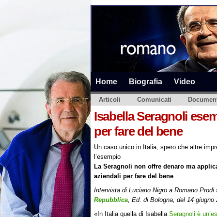
Home
Biografia
Video
Articoli
Comunicati
Document
Isabella Seragnoli esem
per fare del bene
Un caso unico in Italia, spero che altre im
l’esempio
La Seragnoli non offre denaro ma applic
aziendali per fare del bene
Intervista di Luciano Nigro a Romano Prodi
Repubblica
, Ed. di Bologna, del 14 giugno
«In Italia quella di Isabella
Seragnoli è un’e