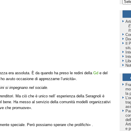
Art
E
I
Co
Do
Il 
sit
Int
Int
Lib
Not
ezza era assoluta. È da quando ha preso le redini della
Gd
e del
e ho avuto occasione di apprezzarne l’unicità».
Fra
sini si impegnano nel sociale.
mol
la 
enditori. Ma ciò che è unico nell’ esperienza della Seragnoli è
L’o
del bene. Ha messo al servizio della comunità modelli organizzativi
tra
as
ative che promuove».
Pax
co
del
Art
ente speciale. Però possiamo sperare che prolifichi» .
e p