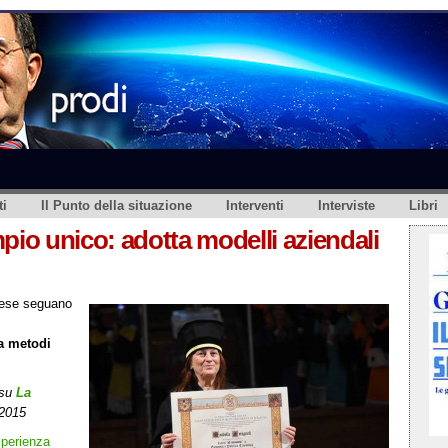
i
Il Punto della situazione
Interventi
Interviste
Libri
pio unico: adotta modelli aziendali
prese seguano
a metodi
 su
La
 2015
sperienza