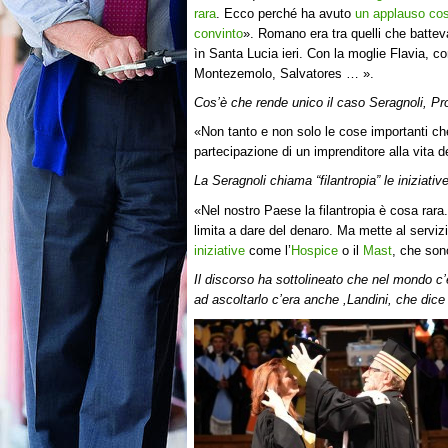
rara
. Ecco perché ha avuto
un applauso cos
convinto
». Romano era tra quelli che batte
ìn Santa Lucia ieri. Con la moglie Flavia, co
Montezemolo, Salvatores … ».
Cos’è che rende unico il caso Seragnoli, Pr
«Non tanto e non solo le cose importanti ch
partecipazione di un imprenditore alla vita 
La Seragnoli chiama “filantropia” le iniziati
«Nel nostro Paese la filantropia è cosa rara
limita a dare del denaro. Ma mette al serviz
iniziative
come l’
Hospice
o il
Mast
, che son
Il discorso ha sottolineato che nel mondo c
ad ascoltarlo c’era anche ,Landini, che dice 