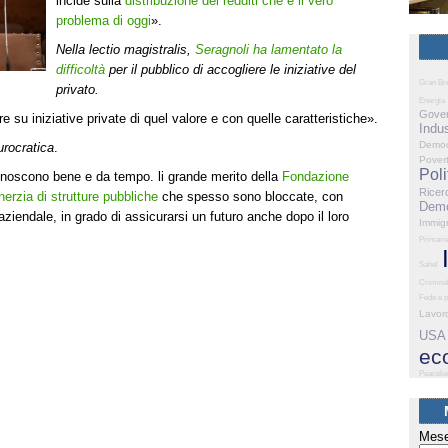
incide sulla
distribuzione dei redditi che è il vero
problema di oggi
».
Nella lectio magistralis,
Seragnoli ha lamentato la
difficoltà
per il pubblico di accogliere le iniziative del
Gran Br
privato.
Energia
Gove
su iniziative private di quel valore e con quelle caratteristiche».
Indus
Democ
urocratica
.
Pover
Poli
conoscono bene e da tempo. li grande merito della
Fondazione
Ricer
nerzia di strutture pubbliche
che spesso sono bloccate, con
Demo
aziendale, in grado di assicurarsi un futuro anche dopo il loro
Immig
Primari
Sahel
Criminal
Fede e p
Lavor
USA
ec
Peaceke
Mese