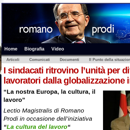
Home
Biografia
Video
Articoli
Comunicati
Documenti
Il Punto della situazio
I sindacati ritrovino l’unità per d
lavoratori dalla globalizzazione 
“La nostra Europa, la cultura, il
lavoro”
Lectio Magistralis di Romano
Prodi in occasione dell’iniziativa
“
La cultura del lavoro
“