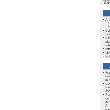
Art
E
I
Co
Do
Il 
sit
Int
Int
Lib
Not
Fra
mol
la 
L’o
tra
as
Pax
co
del
Art
e p