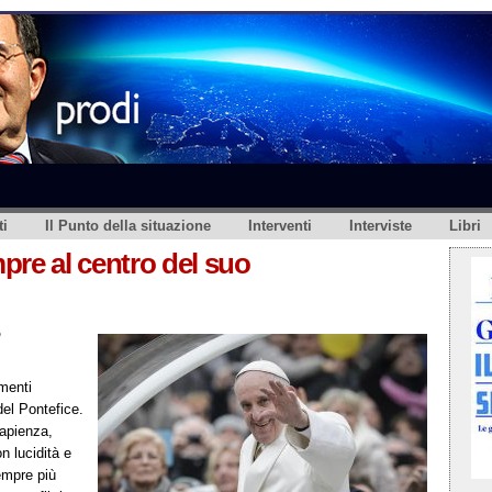
i
Il Punto della situazione
Interventi
Interviste
Libri
pre al centro del suo
o
menti
el Pontefice.
apienza,
n lucidità e
empre più