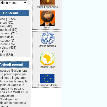
Video Fondazione
Contenuti
icoli
(1.058)
stero
(70)
talia
(988)
Forum
municati
(60)
cumenti
(24)
Punto della
uazione
(3)
erventi
(76)
United Nations
erviste
(433)
ri
(15)
izie
(584)
Articoli recenti
African Union
ncesco Guccini era
to preoccupato per
politica e il governo
dio contro Israele, la
gedia di Gaza e le
European Union
senze che pesano
 Silica e WAICO: le
nseguenze
l’Intelligenza
ificiale in economia
olitica