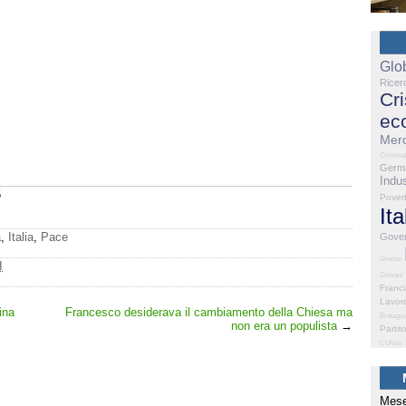
Glo
Ricer
Cri
ec
Merc
Criminal
Germ
Indus
5
Pover
Ita
a
,
Italia
,
Pace
Gove
Grecia
I
Giovani
Franc
Lavor
ina
Francesco desiderava il cambiamento della Chiesa ma
Bretagn
non era un populista
→
Partit
L'Ulivo
Mese