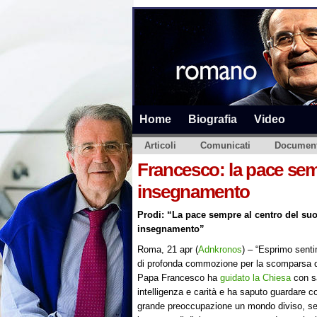
Home
Biografia
Video
Articoli
Comunicati
Document
Francesco: la pace sem
insegnamento
Prodi: “La pace sempre al centro del su
insegnamento”
Roma, 21 apr (
Adnkronos
) – “Esprimo senti
di profonda commozione per la scomparsa d
Papa Francesco ha
guidato la Chiesa
con s
intelligenza e carità e ha saputo guardare co
grande preoccupazione un mondo diviso, s