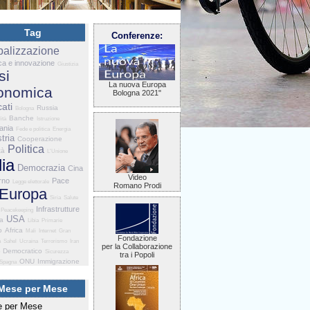
Tag
Conferenze:
balizzazione
ca e innovazione
Giustizia
si
La nuova Europa
onomica
Bologna 2021"
ati
Russia
Bologna
Banche
ità
Istruzione
ania
Fede e politica
Energia
tria
Cooperazione
Politica
tà
L'Unione
lia
Democrazia
Cina
Video
rno
Pace
Legge elettorale
Romano Prodi
Europa
Siria
Salute
Infrastrutture
Peacekeeping
USA
ia
Libia
Primarie
o
Africa
Mali
Internet
Gran
Fondazione
a
Sahel
Ucraina
Terrorismo
Iran
per la Collaborazione
o Democratico
Sicurezza
tra i Popoli
ONU
Immigrazione
Spagna
Mese per Mese
 per Mese