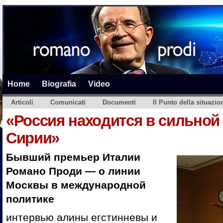
Home
Biografia
Video
Articoli
Comunicati
Documenti
Il Punto della situazio
«Россия находится в сильной
Сирии»
Бывший премьер Италии
Романо Проди — о линии
Москвы в международной
политике
интервью алины егстинневы и