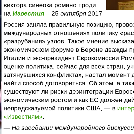
виктора синеока романо проди
на
Известия
– 25
октября
2017
Россия заняла правильную позицию, прово
международных отношениях политику «рас
«разрубания» узлов. Такое мнение высказ
экономическом форуме в Вероне дважды п
Италии и экс-президент Еврокомиссии Ром
оценке политика, сейчас для всех стран, у
затянувшихся конфликтах, настал момент д
найти способ договориться. Об этом, а такж
существуют ли риски дезинтеграции Евросо
экономическим ростом и как ЕС должен дей
непредсказуемой политики США, — в
инте
«Известиям»
.
— На заседании международного дискусси