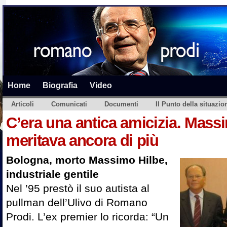
Home
Biografia
Video
Articoli
Comunicati
Documenti
Il Punto della situazio
C’era una antica amicizia. Mass
meritava ancora di più
Bologna, morto Massimo Hilbe,
industriale gentile
Nel ’95 prestò il suo autista al
pullman dell’Ulivo di Romano
Prodi. L’ex premier lo ricorda: “Un