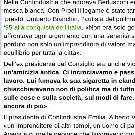
Nella Confindustria che adorava Berlusconi e
mosca bianca. Con Prodi il legame è stato tant
‘prestò’ Umberto Bianchin, l’autista del pullma
‘95 alla conquista dell’Italia
. «Non era solo gen
affrontava ogni argomento con una serenità st
perduto non solo un imprenditore di valore m
equilibrio per tutta la città».
Dell’ex presidente del Consiglio era anche vic
un’amicizia antica. Ci incrociavamo e pas
lavoro. Lui fumava la sua sigaretta in cland
chiacchieravano non di politica ma di tutto i
sulle cose e sulla società, sui modi di fare
ancora di più
».
Il presidente di Confindustria Emilia, Alberto 
«un imprenditore di altri tempi, un uomo di par
Aveva a cuore le persone che lavoravano con