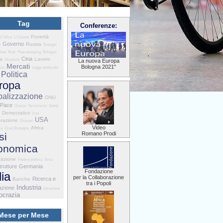
Tag
Conferenze:
Povertà
L'Ulivo
L'Unione
Governo
Russia
e
Energia
lute
Mali
Peacekeeping
Bologna
Cina
ia
Lavoro
Giustizia
La nuova Europa
Mercati
Bologna 2021"
ità
Legge elettorale
Politica
ropa
balizzazione
ONU
Pace
Grecia
Terrorismo
Sahel
o Democratico
Iran
USA
razione
Giovani
Video
Africa
za
Gran Bretagna
Romano Prodi
si
onomica
razione
Fede e politica
Siria
trutture
Germania
Fondazione
lia
per la Collaborazione
Ricerca e
Banche
tra i Popoli
Industria
azione
Istruzione
crazia
Mese per Mese