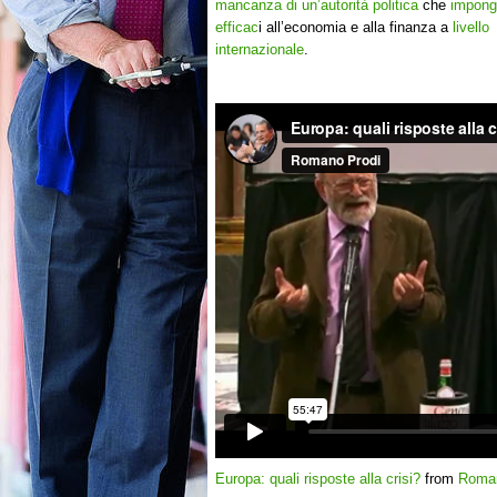
mancanza di un’autorità politica
che
impong
efficac
i all’economia e alla finanza a
livello
internazionale
.
Europa: quali risposte alla crisi?
from
Roman