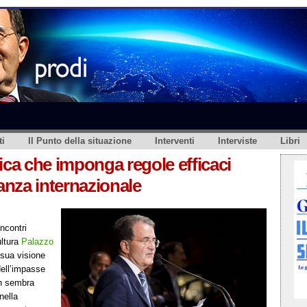
i
Il Punto della situazione
Interventi
Interviste
Libri
ica che imponga regole efficaci
nanza internazionale
incontri
ultura
Palazzo
 sua visione
 dell’impasse
on sembra
nella