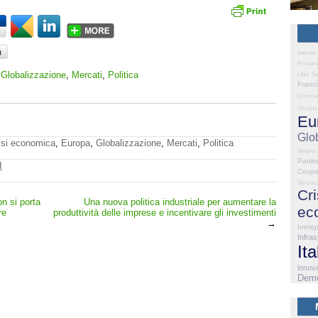
Internet
Primari
,
Globalizzazione
,
Mercati
,
Politica
Libia
Sa
Franc
Criminal
Ucraina
Eu
Glo
isi economica
,
Europa
,
Globalizzazione
,
Mercati
,
Politica
Spagna
Partit
I
Coope
Sicurez
Cri
on si porta
Una nuova politica industriale per aumentare la
ec
re
produttività delle imprese e incentivare gli investimenti
→
Immig
Infras
Ita
innov
Demo