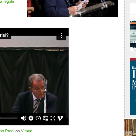
a regole
o Prodi
on
Vimeo
.