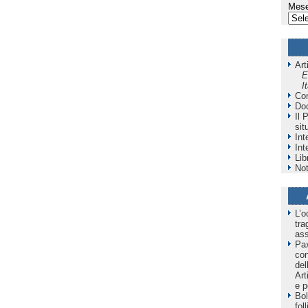
Mese
Art
E
I
Co
Do
Il 
sit
Int
Int
Lib
Not
L’o
tra
as
Pax
co
del
Art
e p
Bol
fol