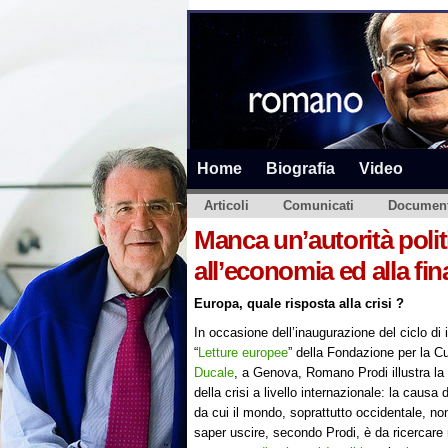
Home
Biografia
Video
Articoli
Comunicati
Document
Manca un’autorità polit
all’economia ed alla fi
Europa, quale risposta alla crisi ?
In occasione dell’inaugurazione del ciclo di 
“
Letture europee
” della Fondazione per la C
Ducale
, a Genova, Romano Prodi illustra la
della crisi a livello internazionale: la causa
da cui il mondo, soprattutto occidentale, n
saper uscire, secondo Prodi, è da ricercare 