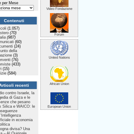
 per Mese
Video Fondazione
Contenuti
icoli
(1.057)
stero
(70)
Forum
talia
(987)
municati
(60)
cumenti
(24)
Punto della
uazione
(3)
United Nations
erventi
(76)
erviste
(433)
ri
(15)
izie
(584)
African Union
Articoli recenti
dio contro Israele, la
gedia di Gaza e le
senze che pesano
 Silica e WAICO: le
European Union
nseguenze
l’Intelligenza
ificiale in economia
olitica
ogna divisa? Una
lia – Al Quirinale