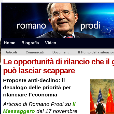
Home
Biografia
Video
Articoli
Comunicati
Documenti
Il Punto della situazio
Le opportunità di rilancio che il
può lasciar scappare
Proposte anti-declino: il
decalogo delle priorità per
rilanciare l’economia
Articolo di Romano Prodi su
Il
Messaggero
del 17 novembre