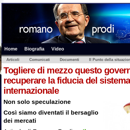
Home
Biografia
Video
Articoli
Comunicati
Documenti
Il Punto della situazio
Togliere di mezzo questo gover
recuperare la fiducia del sistema
internazionale
Non solo speculazione
Così siamo diventati il bersaglio
dei mercati