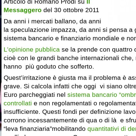
Articolo di Romano Prodi su
Il
Messaggero
del 30 ottobre 2011
Da anni i mercati ballano, da anni
la speculazione impazza, da anni si pensa a g
sistema bancario e finanziario mondiale e no
L’opinione pubblica
se la prende con quattro o
cioè con le grandi banche internazionali che,
hanno più goduto che sofferto.
Quest’irritazione è giusta ma il problema è as
grave. Si calcola infatti che oggi vi siano oltre
Euro parcheggiati nel
sistema bancario “ombr
controllati
e non regolamentati o regolamenta
insufficiente. Questi fondi per definizione lav
corrono incessantemente di qua o di là e sfru
“leva finanziaria”mobilitando
quantitativi di d