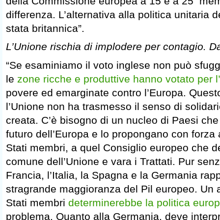
della Commissione europea a 15 e a 25 memb
differenza. L’alternativa alla politica unitaria
stata britannica”.
L’Unione rischia di implodere per contagio. Da
“Se esaminiamo il voto inglese non può sfuggir
le
zone ricche e produttive hanno votato per 
povere ed emarginate contro l’Europa. Questo
l’Unione non ha trasmesso il senso di solidari
creata. C’è bisogno di un nucleo di Paesi ch
futuro dell’Europa e lo propongano con forza a
Stati membri, a quel Consiglio europeo che de
comune dell’Unione e vara i Trattati. Pur senza 
Francia, l’Italia, la Spagna e la Germania rap
stragrande maggioranza del Pil europeo. Un a
Stati membri
determinerebbe la politica euro
problema. Quanto alla Germania, deve interpre