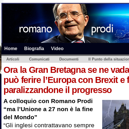
Home
Biografia
Video
Articoli
Comunicati
Documenti
Il Punto della situazio
Ora la Gran Bretagna se ne vada 
può ferire l’Europa con Brexit e f
paralizzandone il progresso
A colloquio con Romano Prodi
“ma l’Unione a 27 non è la fine
del Mondo”
“Gli inglesi contrattavano sempre