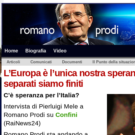
Home
Biografia
Video
Articoli
Comunicati
Documenti
Il Punto della situazio
L’Europa è l’unica nostra spera
separati siamo finiti
C’è speranza per l’Italia?
Intervista di Pierluigi Mele a
Romano Prodi su
Confini
(RaiNews24)
Romano Prodi sta andando a