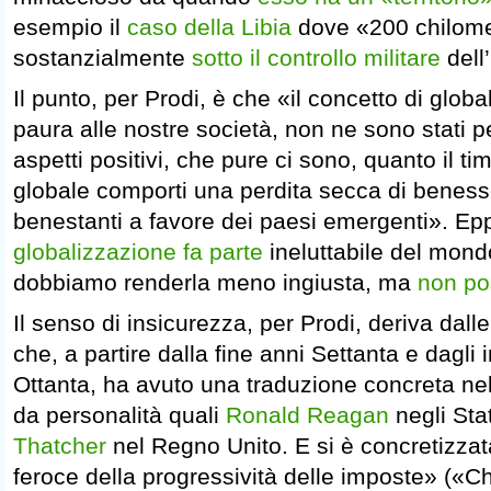
esempio il
caso della Libia
dove «200 chilomet
sostanzialmente
sotto il controllo militare
dell’
Il punto, per Prodi, è che «il concetto di globa
paura alle nostre società, non ne sono stati pe
aspetti positivi, che pure ci sono, quanto il t
globale comporti una perdita secca di beness
benestanti a favore dei paesi emergenti». Ep
globalizzazione fa parte
ineluttabile del mond
dobbiamo renderla meno ingiusta, ma
non po
Il senso di insicurezza, per Prodi, deriva dall
che, a partire dalla fine anni Settanta e dagli i
Ottanta, ha avuto una traduzione concreta ne
da personalità quali
Ronald Reagan
negli Stat
Thatcher
nel Regno Unito. E si è concretizzata
feroce della progressività delle imposte» («Ch