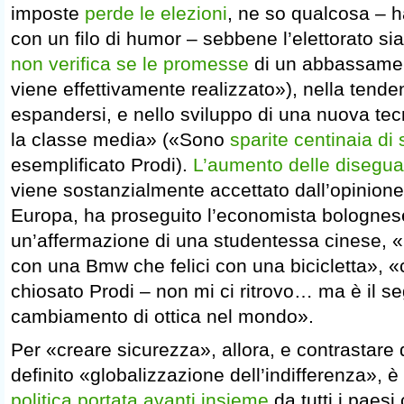
imposte
perde le elezioni
, ne so qualcosa – h
con un filo di humor – sebbene l’elettorato si
non verifica se le promesse
di un abbassamen
viene effettivamente realizzato»), nella tende
espandersi, e nello sviluppo di una nuova te
la classe media» («Sono
sparite centinaia di 
esemplificato Prodi).
L’aumento delle disegua
viene sostanzialmente accettato dall’opinione
Europa, ha proseguito l’economista bolognes
un’affermazione di una studentessa cinese, «M
con una Bmw che felici con una bicicletta», «
chiosato Prodi – non mi ci ritrovo… ma è il s
cambiamento di ottica nel mondo».
Per «creare sicurezza», allora, e contrastare 
definito «globalizzazione dell’indifferenza», 
politica portata avanti insieme
da tutti i paes