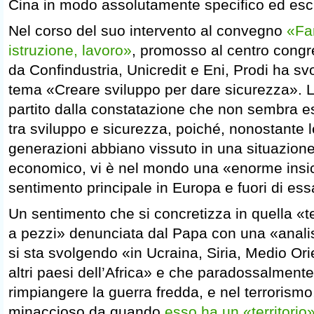
Cina in modo assolutamente specifico ed esc
Nel corso del suo intervento al convegno
«Fa
istruzione, lavoro»
, promosso al centro cong
da Confindustria, Unicredit e Eni, Prodi ha sv
tema «Creare sviluppo per dare sicurezza». L’
partito dalla constatazione che non sembra e
tra sviluppo e sicurezza, poiché, nonostante l
generazioni abbiano vissuto in una situazione
economico, vi è nel mondo una «enorme insic
sentimento principale in Europa e fuori di ess
Un sentimento che si concretizza in quella «
a pezzi» denunciata dal Papa con una «analis
si sta svolgendo «in Ucraina, Siria, Medio Or
altri paesi dell’Africa» e che paradossalment
rimpiangere la guerra fredda, e nel terrorismo
minaccioso da quando
esso ha un «territorio