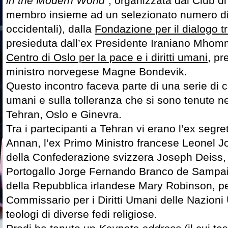
in the Modern World”
, organizzata dal Club di
membro insieme ad un selezionato numero di e
occidentali), dalla
Fondazione per il dialogo tra
presieduta dall’ex Presidente Iraniano Mhom
Centro di Oslo per la pace e i diritti umani
, pr
ministro norvegese Magne Bondevik.
Questo incontro faceva parte di una serie di co
umani e sulla tolleranza che si sono tenute ne
Tehran, Oslo e Ginevra.
Tra i partecipanti a Tehran vi erano l’ex segre
Annan, l’ex Primo Ministro francese Leonel Jo
della Confederazione svizzera Joseph Deiss, 
Portogallo Jorge Fernando Branco de Sampaio
della Repubblica irlandese Mary Robinson, pe
Commissario per i Diritti Umani delle Nazioni 
teologi di diverse fedi religiose.